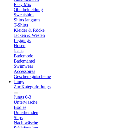
Easy Mix
Oberbekleidung
Sweatshirts
Shirts langarm
T-Shirts
Kleider & Röcke
Jacken & Westen
Leggings
Hosen
Jeans
Bademode
Bademäntel
Swimwear
Accessoires
Geschenkgutscheine
Jungs
Zur Kategorie Jungs
Jungs 0-3
Unterwäsche
Bodies
Unterhemden
Slips
Nachtwäsche
Schlafanzüge