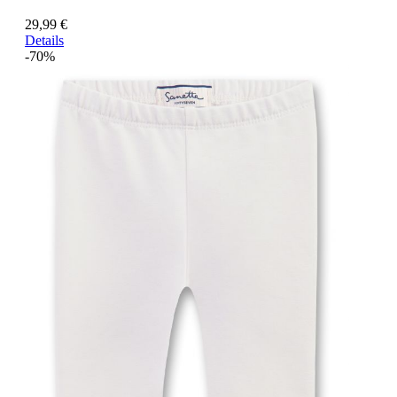
29,99 €
Details
-70%