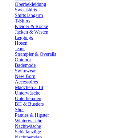
Oberbekleidung
Sweatshirts
Shirts langarm
T-Shirts
Kleider & Röcke
Jacken & Westen
Leggings
Hosen
Jeans
Strampler & Overalls
Outdoor
Bademode
Swimwear
New Born
Accessoires
Mädchen 3-14
Unterwäsche
Unterhemden
BH & Bustiers
Slips
Panties & Hipster
Winterwäsche
Nachtwäsche
Schlafanzüge
Nachthemden