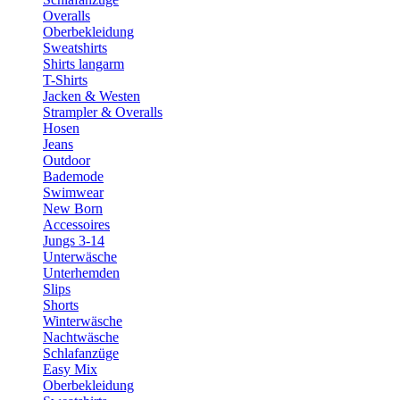
Overalls
Oberbekleidung
Sweatshirts
Shirts langarm
T-Shirts
Jacken & Westen
Strampler & Overalls
Hosen
Jeans
Outdoor
Bademode
Swimwear
New Born
Accessoires
Jungs 3-14
Unterwäsche
Unterhemden
Slips
Shorts
Winterwäsche
Nachtwäsche
Schlafanzüge
Easy Mix
Oberbekleidung