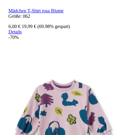
Mädchen T-Shirt rosa Blume
Größe:
062
6,00 €
19,99 €
(69.98% gespart)
Details
-70%