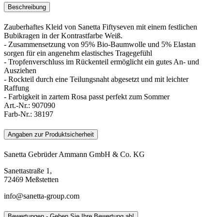
Beschreibung
Zauberhaftes Kleid von Sanetta Fiftyseven mit einem festlichen
Bubikragen in der Kontrastfarbe Weiß.
- Zusammensetzung von 95% Bio-Baumwolle und 5% Elastan
sorgen für ein angenehm elastisches Tragegefühl
- Tropfenverschluss im Rückenteil ermöglicht ein gutes An- und
Ausziehen
- Rockteil durch eine Teilungsnaht abgesetzt und mit leichter
Raffung
- Farbigkeit in zartem Rosa passt perfekt zum Sommer
Art.-Nr.:
907090
Farb-Nr.:
38197
Angaben zur Produktsicherheit
Sanetta Gebrüder Ammann GmbH & Co. KG
Sanettastraße 1,
72469 Meßstetten
info@sanetta-group.com
Bewertungen - Geben Sie Ihre Bewertung ab!