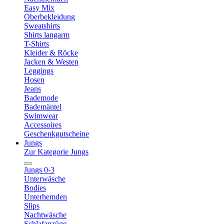
Easy Mix
Oberbekleidung
Sweatshirts
Shirts langarm
T-Shirts
Kleider & Röcke
Jacken & Westen
Leggings
Hosen
Jeans
Bademode
Bademäntel
Swimwear
Accessoires
Geschenkgutscheine
Jungs
Zur Kategorie Jungs
Jungs 0-3
Unterwäsche
Bodies
Unterhemden
Slips
Nachtwäsche
Schlafanzüge