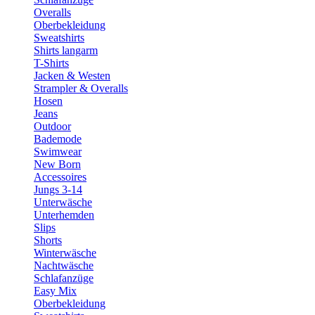
Overalls
Oberbekleidung
Sweatshirts
Shirts langarm
T-Shirts
Jacken & Westen
Strampler & Overalls
Hosen
Jeans
Outdoor
Bademode
Swimwear
New Born
Accessoires
Jungs 3-14
Unterwäsche
Unterhemden
Slips
Shorts
Winterwäsche
Nachtwäsche
Schlafanzüge
Easy Mix
Oberbekleidung