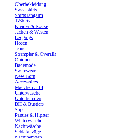
Oberbekleidung
Sweatshirts
Shirts langarm
T-Shirts
Kleider & Röcke
Jacken & Westen
Leggings
Hosen
Jeans
Strampler & Overalls
Outdoor
Bademode
Swimwear
New Born
Accessoires
Mädchen 3-14
Unterwäsche
Unterhemden
BH & Bustiers
Slips
Panties & Hipster
Winterwäsche
Nachtwäsche
Schlafanzüge
Nachthemden