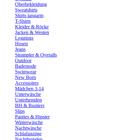
Oberbekleidung
Sweatshirts
Shirts langarm
T-Shirts
Kleider & Röcke
Jacken & Westen
Leggings
Hosen
Jeans
Strampler & Overalls
Outdoor
Bademode
Swimwear
New Born
Accessoires
Mädchen 3-14
Unterwäsche
Unterhemden
BH & Bustiers
Slips
Panties & Hipster
Winterwäsche
Nachtwäsche
Schlafanzüge
Nachthemden