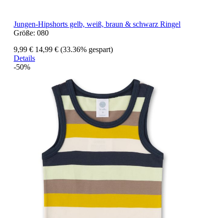
Jungen-Hipshorts gelb, weiß, braun & schwarz Ringel
Größe:
080
9,99 €
14,99 €
(33.36% gespart)
Details
-50%