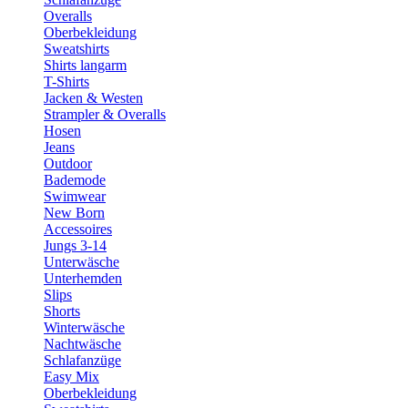
Overalls
Oberbekleidung
Sweatshirts
Shirts langarm
T-Shirts
Jacken & Westen
Strampler & Overalls
Hosen
Jeans
Outdoor
Bademode
Swimwear
New Born
Accessoires
Jungs 3-14
Unterwäsche
Unterhemden
Slips
Shorts
Winterwäsche
Nachtwäsche
Schlafanzüge
Easy Mix
Oberbekleidung