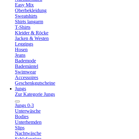
Easy Mix
Oberbekleidung
Sweatshirts
Shirts langarm
T-Shirts
Kleider & Röcke
Jacken & Westen
Leggings
Hosen
Jeans
Bademode
Bademäntel
Swimwear
Accessoires
Geschenkgutscheine
Jungs
Zur Kategorie Jungs
Jungs 0-3
Unterwäsche
Bodies
Unterhemden
Slips
Nachtwäsche
Schlafanzüge