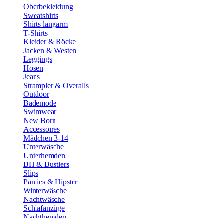
Oberbekleidung
Sweatshirts
Shirts langarm
T-Shirts
Kleider & Röcke
Jacken & Westen
Leggings
Hosen
Jeans
Strampler & Overalls
Outdoor
Bademode
Swimwear
New Born
Accessoires
Mädchen 3-14
Unterwäsche
Unterhemden
BH & Bustiers
Slips
Panties & Hipster
Winterwäsche
Nachtwäsche
Schlafanzüge
Nachthemden