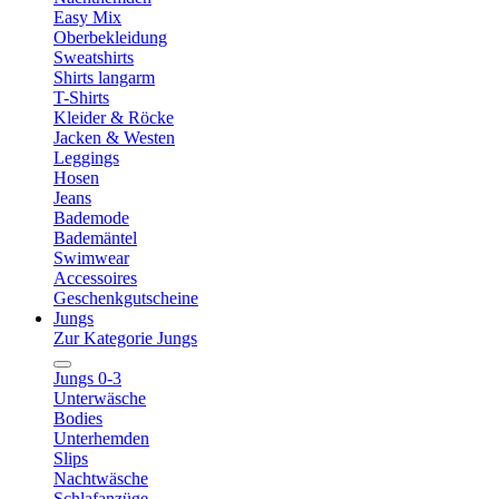
Easy Mix
Oberbekleidung
Sweatshirts
Shirts langarm
T-Shirts
Kleider & Röcke
Jacken & Westen
Leggings
Hosen
Jeans
Bademode
Bademäntel
Swimwear
Accessoires
Geschenkgutscheine
Jungs
Zur Kategorie Jungs
Jungs 0-3
Unterwäsche
Bodies
Unterhemden
Slips
Nachtwäsche
Schlafanzüge