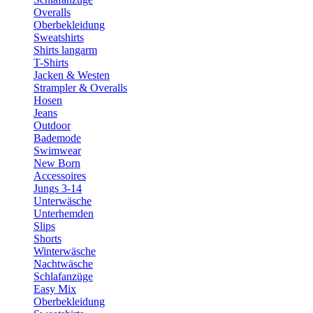
Overalls
Oberbekleidung
Sweatshirts
Shirts langarm
T-Shirts
Jacken & Westen
Strampler & Overalls
Hosen
Jeans
Outdoor
Bademode
Swimwear
New Born
Accessoires
Jungs 3-14
Unterwäsche
Unterhemden
Slips
Shorts
Winterwäsche
Nachtwäsche
Schlafanzüge
Easy Mix
Oberbekleidung