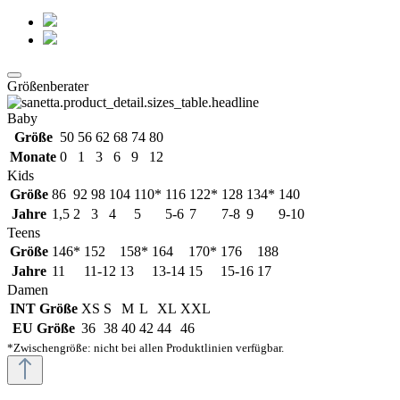
Größenberater
Baby
Größe
50
56
62
68
74
80
Monate
0
1
3
6
9
12
Kids
Größe
86
92
98
104
110*
116
122*
128
134*
140
Jahre
1,5
2
3
4
5
5-6
7
7-8
9
9-10
Teens
Größe
146*
152
158*
164
170*
176
188
Jahre
11
11-12
13
13-14
15
15-16
17
Damen
INT Größe
XS
S
M
L
XL
XXL
EU Größe
36
38
40
42
44
46
*Zwischengröße: nicht bei allen Produktlinien verfügbar.