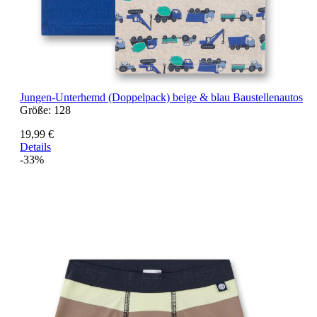
Jungen-Unterhemd (Doppelpack) beige & blau Baustellenautos
Größe:
128
19,99 €
Details
-33%