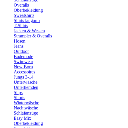
Overalls
Oberbekleidung
Sweatshirts
Shirts langarm
T-Shirts
Jacken & Westen
Strampler & Overalls
Hosen
Jeans
Outdoor
Bademode
Swimwear
New Born
Accessoires
Jungs 3-14
Unterwäsche
Unterhemden
Slips
Shorts
Winterwäsche
Nachtwäsche
Schlafanzüge
Easy Mix
Oberbekleidung