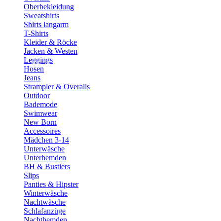
Oberbekleidung
Sweatshirts
Shirts langarm
T-Shirts
Kleider & Röcke
Jacken & Westen
Leggings
Hosen
Jeans
Strampler & Overalls
Outdoor
Bademode
Swimwear
New Born
Accessoires
Mädchen 3-14
Unterwäsche
Unterhemden
BH & Bustiers
Slips
Panties & Hipster
Winterwäsche
Nachtwäsche
Schlafanzüge
Nachthemden