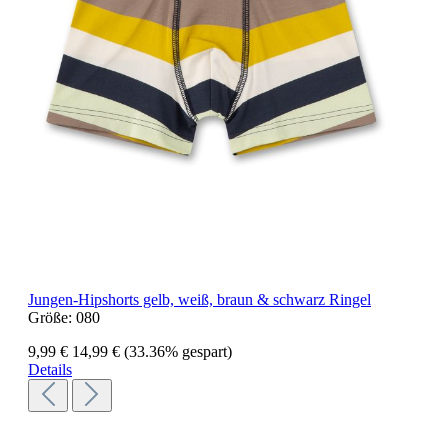
Jungen-Hipshorts gelb, weiß, braun & schwarz Ringel
Größe:
080
9,99 €
14,99 €
(33.36% gespart)
Details