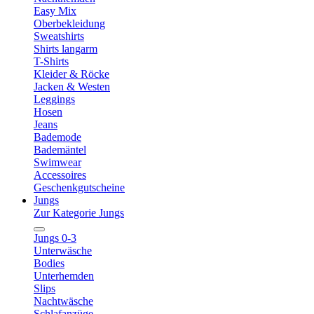
Easy Mix
Oberbekleidung
Sweatshirts
Shirts langarm
T-Shirts
Kleider & Röcke
Jacken & Westen
Leggings
Hosen
Jeans
Bademode
Bademäntel
Swimwear
Accessoires
Geschenkgutscheine
Jungs
Zur Kategorie Jungs
Jungs 0-3
Unterwäsche
Bodies
Unterhemden
Slips
Nachtwäsche
Schlafanzüge