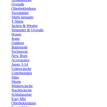
Overalls
Oberbekleidung
Sweatshirts
Shirts langarm
T-Shirts
Jacken & Westen
Strampler & Overalls
Hosen
Jeans
Outdoor
Bademode
Swimwear
New Born
Accessoires
Jungs 3-14
Unterwäsche
Unterhemden
Slips
Shorts
Winterwäsche
Nachtwäsche
Schlafanzüge
Easy Mix
Oberbekleidung