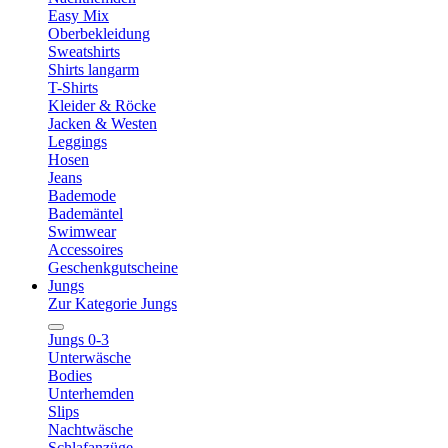
Easy Mix
Oberbekleidung
Sweatshirts
Shirts langarm
T-Shirts
Kleider & Röcke
Jacken & Westen
Leggings
Hosen
Jeans
Bademode
Bademäntel
Swimwear
Accessoires
Geschenkgutscheine
Jungs
Zur Kategorie Jungs
Jungs 0-3
Unterwäsche
Bodies
Unterhemden
Slips
Nachtwäsche
Schlafanzüge