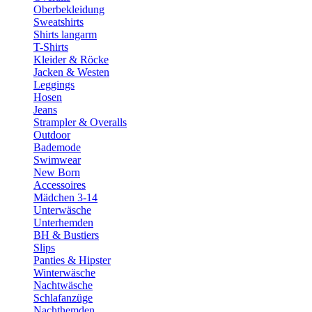
Oberbekleidung
Sweatshirts
Shirts langarm
T-Shirts
Kleider & Röcke
Jacken & Westen
Leggings
Hosen
Jeans
Strampler & Overalls
Outdoor
Bademode
Swimwear
New Born
Accessoires
Mädchen 3-14
Unterwäsche
Unterhemden
BH & Bustiers
Slips
Panties & Hipster
Winterwäsche
Nachtwäsche
Schlafanzüge
Nachthemden