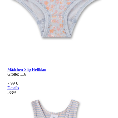
Mädchen-Slip Hellblau
Größe:
116
7,99 €
Details
-33%