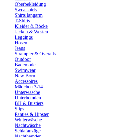
Oberbekleidung
Sweatshirts
Shirts langarm
T-Shirts
Kleider & Röcke
Jacken & Westen
Leggings
Hosen
Jeans
Strampler & Overalls
Outdoor
Bademode
Swimwear
New Born
Accessoires
Mädchen 3-14
Unterwäsche
Unterhemden
BH & Bustiers
Slips
Panties & Hipster
Winterwäsche
Nachtwäsche
Schlafanzüge
Nachthemden