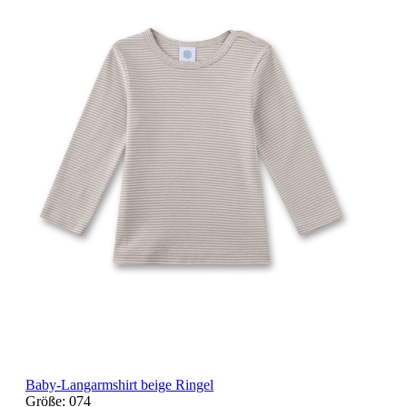
Baby-Langarmshirt beige Ringel
Größe:
074