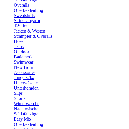
Overalls
Oberbekleidung
Sweatshirts
Shirts langarm
T-Shirts
Jacken & Westen
Strampler & Overalls
Hosen
Jeans
Outdoor
Bademode
Swimwear
New Born
Accessoires
Jungs 3-14
Unterwäsche
Unterhemden
Slips
Shorts
Winterwäsche
Nachtwäsche
Schlafanzüge
Easy Mix
Oberbekleidung