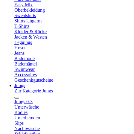
Easy Mix
Oberbekleidung
Sweatshirts
Shirts langarm
T-Shirts
Kleider & Röcke
Jacken & Westen
Leggings
Hosen
Jeans
Bademode
Bademäntel
Swimwear
Accessoires
Geschenkgutscheine
Jungs
Zur Kategorie Jungs
Jungs 0-3
Unterwäsche
Bodies
Unterhemden
Slips
Nachtwäsche
Schlafanzüge