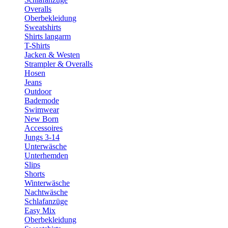
Overalls
Oberbekleidung
Sweatshirts
Shirts langarm
T-Shirts
Jacken & Westen
Strampler & Overalls
Hosen
Jeans
Outdoor
Bademode
Swimwear
New Born
Accessoires
Jungs 3-14
Unterwäsche
Unterhemden
Slips
Shorts
Winterwäsche
Nachtwäsche
Schlafanzüge
Easy Mix
Oberbekleidung