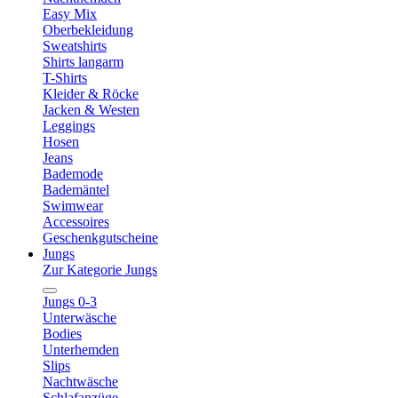
Easy Mix
Oberbekleidung
Sweatshirts
Shirts langarm
T-Shirts
Kleider & Röcke
Jacken & Westen
Leggings
Hosen
Jeans
Bademode
Bademäntel
Swimwear
Accessoires
Geschenkgutscheine
Jungs
Zur Kategorie Jungs
Jungs 0-3
Unterwäsche
Bodies
Unterhemden
Slips
Nachtwäsche
Schlafanzüge