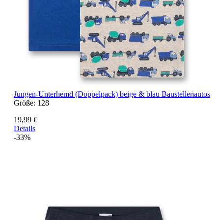
Jungen-Unterhemd (Doppelpack) beige & blau Baustellenautos
Größe:
128
19,99 €
Details
-33%