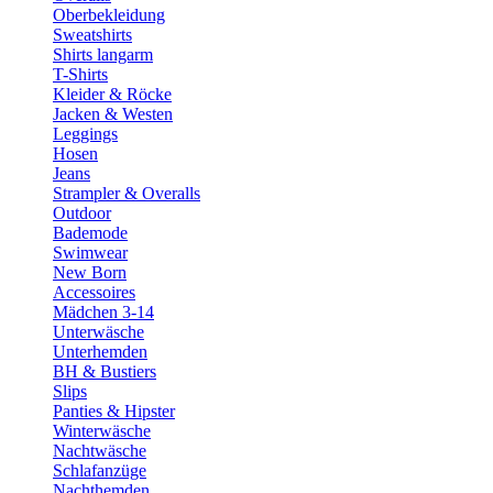
Oberbekleidung
Sweatshirts
Shirts langarm
T-Shirts
Kleider & Röcke
Jacken & Westen
Leggings
Hosen
Jeans
Strampler & Overalls
Outdoor
Bademode
Swimwear
New Born
Accessoires
Mädchen 3-14
Unterwäsche
Unterhemden
BH & Bustiers
Slips
Panties & Hipster
Winterwäsche
Nachtwäsche
Schlafanzüge
Nachthemden