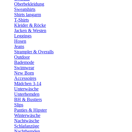
Oberbekleidung
Sweatshirts
Shirts langarm
T-Shirts
Kleider & Röcke
Jacken & Westen
Leggings
Hosen
Jeans
Strampler & Overalls
Outdoor
Bademode
Swimwear
New Born
Accessoires
Mädchen 3-14
Unterwäsche
Unterhemden
BH & Bustiers
Slips
Panties & Hipster
Winterwäsche
Nachtwäsche
Schlafanzüge
Nachthemden