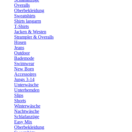
Overalls
Oberbekleidung
Sweatshirts
Shirts langarm
T-Shirts
Jacken & Westen
Strampler & Overalls
Hosen
Jeans
Outdoor
Bademode
Swimwear
New Born
Accessoires
Jungs 3-14
Unterwäsche
Unterhemden
Slips
Shorts
Winterwäsche
Nachtwäsche
Schlafanzüge
Easy Mix
Oberbekleidung