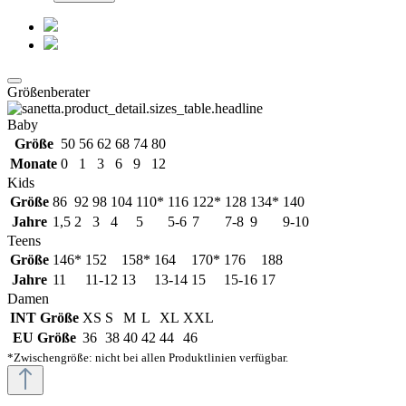
Größenberater
Baby
Größe
50
56
62
68
74
80
Monate
0
1
3
6
9
12
Kids
Größe
86
92
98
104
110*
116
122*
128
134*
140
Jahre
1,5
2
3
4
5
5-6
7
7-8
9
9-10
Teens
Größe
146*
152
158*
164
170*
176
188
Jahre
11
11-12
13
13-14
15
15-16
17
Damen
INT Größe
XS
S
M
L
XL
XXL
EU Größe
36
38
40
42
44
46
*Zwischengröße: nicht bei allen Produktlinien verfügbar.