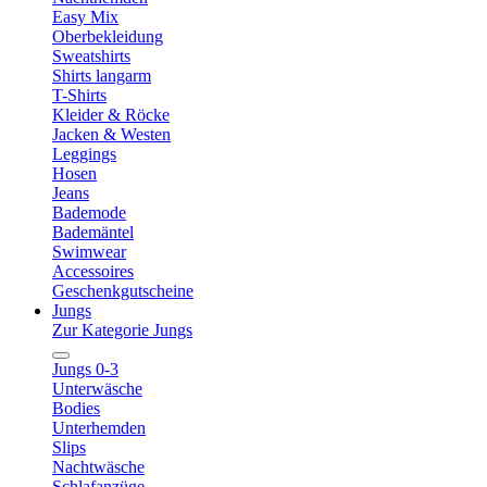
Easy Mix
Oberbekleidung
Sweatshirts
Shirts langarm
T-Shirts
Kleider & Röcke
Jacken & Westen
Leggings
Hosen
Jeans
Bademode
Bademäntel
Swimwear
Accessoires
Geschenkgutscheine
Jungs
Zur Kategorie Jungs
Jungs 0-3
Unterwäsche
Bodies
Unterhemden
Slips
Nachtwäsche
Schlafanzüge