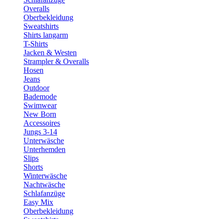
Overalls
Oberbekleidung
Sweatshirts
Shirts langarm
T-Shirts
Jacken & Westen
Strampler & Overalls
Hosen
Jeans
Outdoor
Bademode
Swimwear
New Born
Accessoires
Jungs 3-14
Unterwäsche
Unterhemden
Slips
Shorts
Winterwäsche
Nachtwäsche
Schlafanzüge
Easy Mix
Oberbekleidung