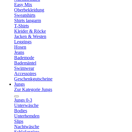
Easy Mix
Oberbekleidung
Sweatshirts
Shirts langarm
T-Shirts
Kleider & Röcke
Jacken & Westen
Leggings
Hosen
Jeans
Bademode
Bademäntel
Swimwear
Accessoires
Geschenkgutscheine
Jungs
Zur Kategorie Jungs
Jungs 0-3
Unterwäsche
Bodies
Unterhemden
Slips
Nachtwäsche
Schlafanzüge