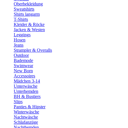
Oberbekleidung
Sweatshirts
Shirts langarm
T-Shirts
Kleider & Röcke
Jacken & Westen
Leggings
Hosen
Jeans
Strampler & Overalls
Outdoor
Bademode
Swimwear
New Born
Accessoires
Mädchen 3-14
Unterwäsche
Unterhemden
BH & Bustiers
Slips
Panties & Hipster
Winterwäsche
Nachtwäsche
Schlafanzüge
Nachthemden