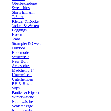
Oberbekleidung
Sweatshirts
Shirts langarm
T-Shirts
Kleider & Röcke
Jacken & Westen
Leggings
Hosen
Jeans
Strampler & Overalls
Outdoor
Bademode
Swimwear
New Born
Accessoires
Mädchen 3-14
Unterwäsche
Unterhemden
BH & Bustiers
Slips
Panties & Hipster
Winterwäsche
Nachtwäsche
Schlafanzüge
Nachthemden