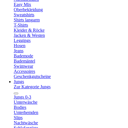
Easy Mix
Oberbekleidung
Sweatshirts
Shirts langarm
T-Shirts
Kleider & Röcke
Jacken & Westen
Leggings
Hosen
Jeans
Bademode
Bademäntel
Swimwear
Accessoires
Geschenkgutscheine
Jungs
Zur Kategorie Jungs
Jungs 0-3
Unterwäsche
Bodies
Unterhemden
Slips
Nachtwäsche
Schlafanzüge