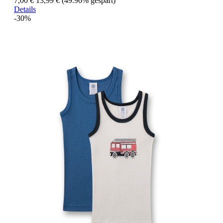
7,00 €
13,99 €
(49.96% gespart)
Details
-30%