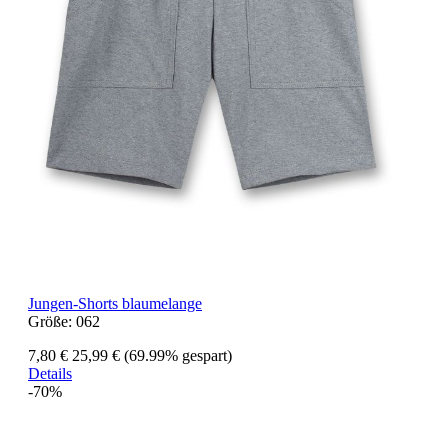
Jungen-Shorts blaumelange
Größe:
062
7,80 €
25,99 €
(69.99% gespart)
Details
-70%