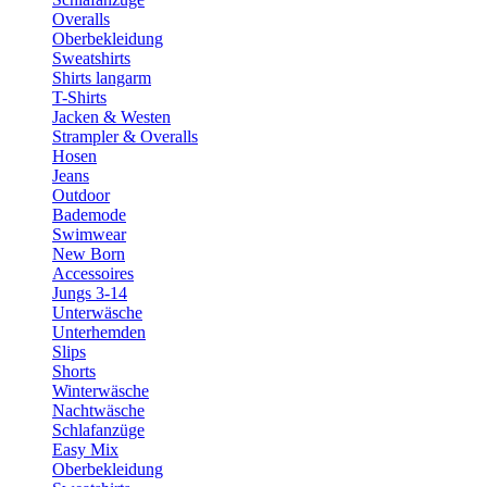
Overalls
Oberbekleidung
Sweatshirts
Shirts langarm
T-Shirts
Jacken & Westen
Strampler & Overalls
Hosen
Jeans
Outdoor
Bademode
Swimwear
New Born
Accessoires
Jungs 3-14
Unterwäsche
Unterhemden
Slips
Shorts
Winterwäsche
Nachtwäsche
Schlafanzüge
Easy Mix
Oberbekleidung