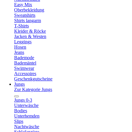
Easy Mix
Oberbekleidung
Sweatshirts
Shirts langarm
T-Shirts
Kleider & Röcke
Jacken & Westen
Leggings
Hosen
Jeans
Bademode
Bademäntel
Swimwear
Accessoires
Geschenkgutscheine
Jungs
Zur Kategorie Jungs
Jungs 0-3
Unterwäsche
Bodies
Unterhemden
Slips
Nachtwäsche
Schlafanzüge