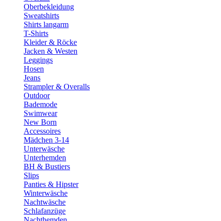
Oberbekleidung
Sweatshirts
Shirts langarm
T-Shirts
Kleider & Röcke
Jacken & Westen
Leggings
Hosen
Jeans
Strampler & Overalls
Outdoor
Bademode
Swimwear
New Born
Accessoires
Mädchen 3-14
Unterwäsche
Unterhemden
BH & Bustiers
Slips
Panties & Hipster
Winterwäsche
Nachtwäsche
Schlafanzüge
Nachthemden