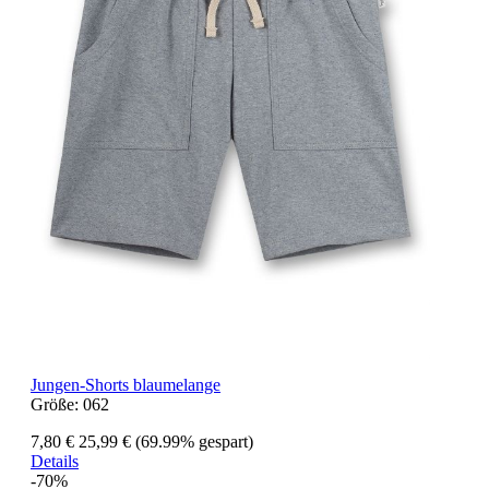
Jungen-Shorts blaumelange
Größe:
062
7,80 €
25,99 €
(69.99% gespart)
Details
-70%