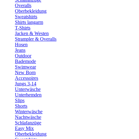
Overalls
Oberbekleidung
Sweatshirts
Shirts langarm
T-Shirts
Jacken & Westen
Strampler & Overalls
Hosen
Jeans
Outdoor
Bademode
Swimwear
New Born
Accessoires
Jungs 3-14
Unterwäsche
Unterhemden
Slips
Shorts
Winterwäsche
Nachtwäsche
Schlafanzüge
Easy Mix
Oberbekleidung