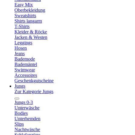
Easy Mix
Oberbekleidung
Sweatshirts
Shirts langarm
T-Shirts
Kleider & Röcke
Jacken & Westen
Leggings
Hosen
Jeans
Bademode
Bademäntel
Swimwear
Accessoires
Geschenkgutscheine
Jungs
Zur Kategorie Jungs
Jungs 0-3
Unterwäsche
Bodies
Unterhemden
Slips
Nachtwäsche
Schlafanzüge