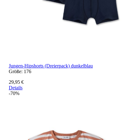
Jungen-Hipshorts (Dreierpack) dunkelblau
Größe:
176
29,95 €
Details
-70%