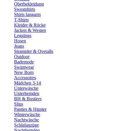
Oberbekleidung
Sweatshirts
Shirts langarm
T-Shirts
Kleider & Röcke
Jacken & Westen
Leggings
Hosen
Jeans
Strampler & Overalls
Outdoor
Bademode
Swimwear
New Born
Accessoires
Mädchen 3-14
Unterwäsche
Unterhemden
BH & Bustiers
Slips
Panties & Hipster
Winterwäsche
Nachtwäsche
Schlafanzüge
Nachthemden