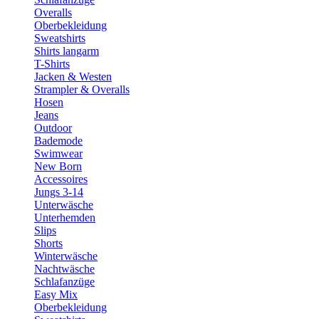
Overalls
Oberbekleidung
Sweatshirts
Shirts langarm
T-Shirts
Jacken & Westen
Strampler & Overalls
Hosen
Jeans
Outdoor
Bademode
Swimwear
New Born
Accessoires
Jungs 3-14
Unterwäsche
Unterhemden
Slips
Shorts
Winterwäsche
Nachtwäsche
Schlafanzüge
Easy Mix
Oberbekleidung