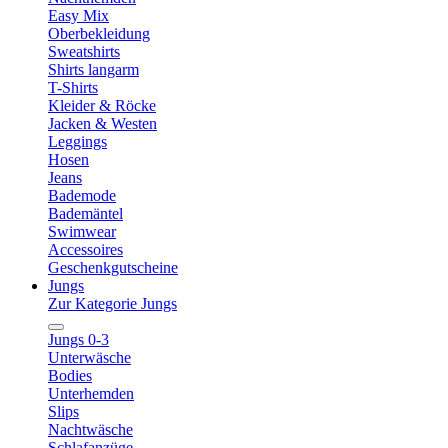
Easy Mix
Oberbekleidung
Sweatshirts
Shirts langarm
T-Shirts
Kleider & Röcke
Jacken & Westen
Leggings
Hosen
Jeans
Bademode
Bademäntel
Swimwear
Accessoires
Geschenkgutscheine
Jungs
Zur Kategorie Jungs
Jungs 0-3
Unterwäsche
Bodies
Unterhemden
Slips
Nachtwäsche
Schlafanzüge