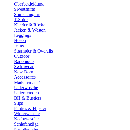
Oberbekleidung
Sweatshirts
Shirts langarm
T-Shirts
Kleider & Röcke
Jacken & Westen
Leggings
Hosen
Jeans
Strampler & Overalls
Outdoor
Bademode
Swimwear
New Born
Accessoires
Mädchen 3-14
Unterwäsche
Unterhemden
BH & Bustiers
Slips
Panties & Hipster
Winterwäsche
Nachtwäsche
Schlafanzüge
Nachthemden