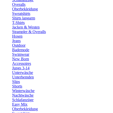
Overalls
Oberbekleidung
Sweatshirts
Shirts langarm
T-Shirts
Jacken & Westen
Strampler & Overalls
Hosen
Jeans
Outdoor
Bademode
Swimwear
New Born
Accessoires
Jungs 3-14
Unterwäsche
Unterhemden
Slips
Shorts
Winterwäsche
Nachtwäsche
Schlafanzüge
Easy Mix
Oberbekleidung