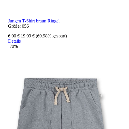
Jungen T-Shirt braun Ringel
Größe:
056
6,00 €
19,99 €
(69.98% gespart)
Details
-70%