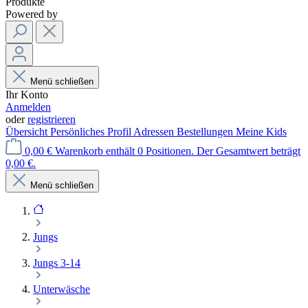
Produkte
Powered by
Menü schließen
Ihr Konto
Anmelden
oder
registrieren
Übersicht
Persönliches Profil
Adressen
Bestellungen
Meine Kids
0,00 €
Warenkorb enthält 0 Positionen. Der Gesamtwert beträgt
0,00 €.
Menü schließen
Jungs
Jungs 3-14
Unterwäsche