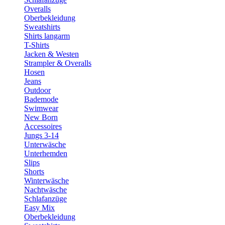
Overalls
Oberbekleidung
Sweatshirts
Shirts langarm
T-Shirts
Jacken & Westen
Strampler & Overalls
Hosen
Jeans
Outdoor
Bademode
Swimwear
New Born
Accessoires
Jungs 3-14
Unterwäsche
Unterhemden
Slips
Shorts
Winterwäsche
Nachtwäsche
Schlafanzüge
Easy Mix
Oberbekleidung