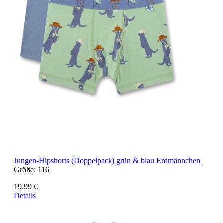
Jungen-Hipshorts (Doppelpack) grün & blau Erdmännchen
Größe:
116
19,99 €
Details