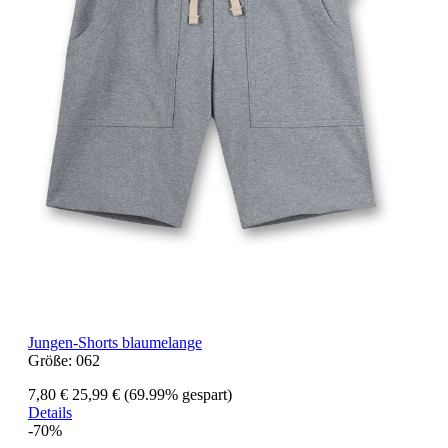
Jungen-Shorts blaumelange
Größe:
062
7,80 €
25,99 €
(69.99% gespart)
Details
-70%