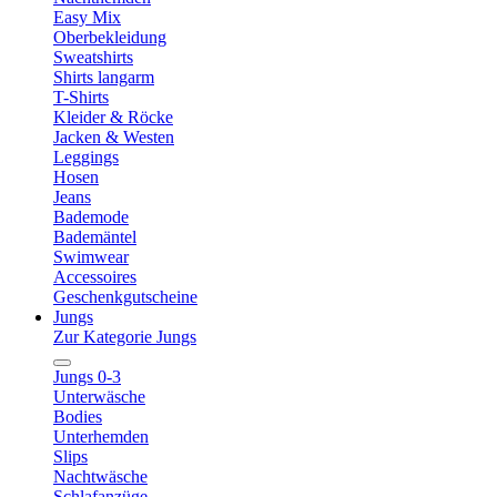
Easy Mix
Oberbekleidung
Sweatshirts
Shirts langarm
T-Shirts
Kleider & Röcke
Jacken & Westen
Leggings
Hosen
Jeans
Bademode
Bademäntel
Swimwear
Accessoires
Geschenkgutscheine
Jungs
Zur Kategorie Jungs
Jungs 0-3
Unterwäsche
Bodies
Unterhemden
Slips
Nachtwäsche
Schlafanzüge