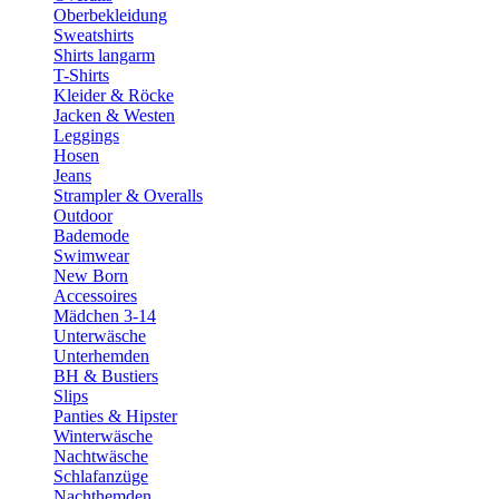
Oberbekleidung
Sweatshirts
Shirts langarm
T-Shirts
Kleider & Röcke
Jacken & Westen
Leggings
Hosen
Jeans
Strampler & Overalls
Outdoor
Bademode
Swimwear
New Born
Accessoires
Mädchen 3-14
Unterwäsche
Unterhemden
BH & Bustiers
Slips
Panties & Hipster
Winterwäsche
Nachtwäsche
Schlafanzüge
Nachthemden