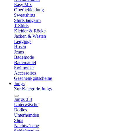
Easy Mix
Oberbekleidung
Sweatshirts
Shirts langarm
T-Shirts
Kleider & Röcke
Jacken & Westen
Leggings
Hosen
Jeans
Bademode
Bademäntel
Swimwear
Accessoires
Geschenkgutscheine
Jungs
Zur Kategorie Jungs
Jungs 0-3
Unterwäsche
Bodies
Unterhemden
Slips
Nachtwäsche
Schlafanzüge