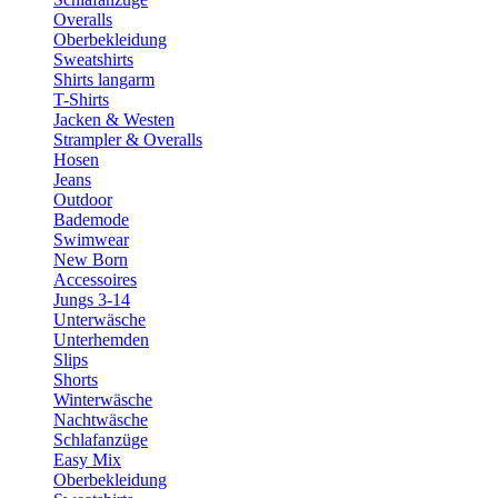
Overalls
Oberbekleidung
Sweatshirts
Shirts langarm
T-Shirts
Jacken & Westen
Strampler & Overalls
Hosen
Jeans
Outdoor
Bademode
Swimwear
New Born
Accessoires
Jungs 3-14
Unterwäsche
Unterhemden
Slips
Shorts
Winterwäsche
Nachtwäsche
Schlafanzüge
Easy Mix
Oberbekleidung