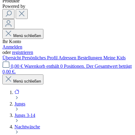
Produkte
Powered by
Menü schließen
Ihr Konto
Anmelden
oder
registrieren
Übersicht
Persönliches Profil
Adressen
Bestellungen
Meine Kids
0,00 €
Warenkorb enthält 0 Positionen. Der Gesamtwert beträgt
0,00 €.
Menü schließen
Jungs
Jungs 3-14
Nachtwäsche