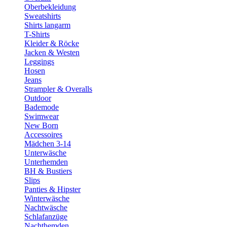
Oberbekleidung
Sweatshirts
Shirts langarm
T-Shirts
Kleider & Röcke
Jacken & Westen
Leggings
Hosen
Jeans
Strampler & Overalls
Outdoor
Bademode
Swimwear
New Born
Accessoires
Mädchen 3-14
Unterwäsche
Unterhemden
BH & Bustiers
Slips
Panties & Hipster
Winterwäsche
Nachtwäsche
Schlafanzüge
Nachthemden