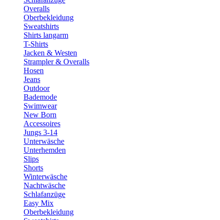
Overalls
Oberbekleidung
Sweatshirts
Shirts langarm
T-Shirts
Jacken & Westen
Strampler & Overalls
Hosen
Jeans
Outdoor
Bademode
Swimwear
New Born
Accessoires
Jungs 3-14
Unterwäsche
Unterhemden
Slips
Shorts
Winterwäsche
Nachtwäsche
Schlafanzüge
Easy Mix
Oberbekleidung