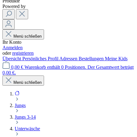
Produkte
Powered by
Menü schließen
Ihr Konto
Anmelden
oder
registrieren
Übersicht
Persönliches Profil
Adressen
Bestellungen
Meine Kids
0,00 €
Warenkorb enthält 0 Positionen. Der Gesamtwert beträgt
0,00 €.
Menü schließen
Jungs
Jungs 3-14
Unterwäsche