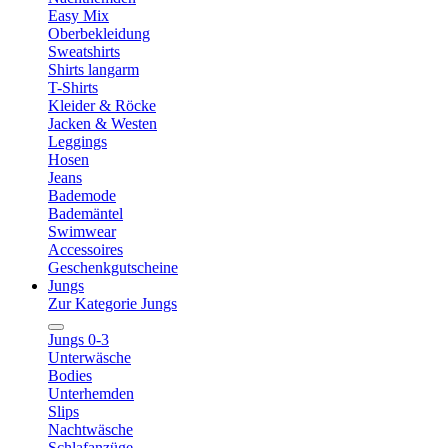
Easy Mix
Oberbekleidung
Sweatshirts
Shirts langarm
T-Shirts
Kleider & Röcke
Jacken & Westen
Leggings
Hosen
Jeans
Bademode
Bademäntel
Swimwear
Accessoires
Geschenkgutscheine
Jungs
Zur Kategorie Jungs
Jungs 0-3
Unterwäsche
Bodies
Unterhemden
Slips
Nachtwäsche
Schlafanzüge