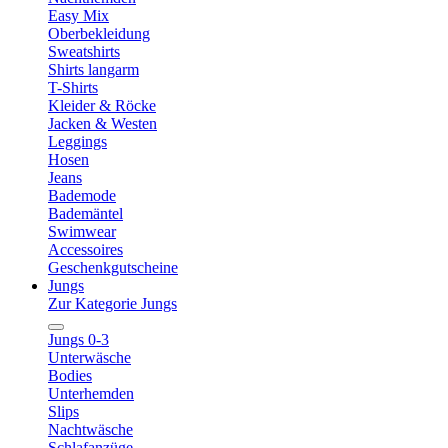
Easy Mix
Oberbekleidung
Sweatshirts
Shirts langarm
T-Shirts
Kleider & Röcke
Jacken & Westen
Leggings
Hosen
Jeans
Bademode
Bademäntel
Swimwear
Accessoires
Geschenkgutscheine
Jungs
Zur Kategorie Jungs
Jungs 0-3
Unterwäsche
Bodies
Unterhemden
Slips
Nachtwäsche
Schlafanzüge