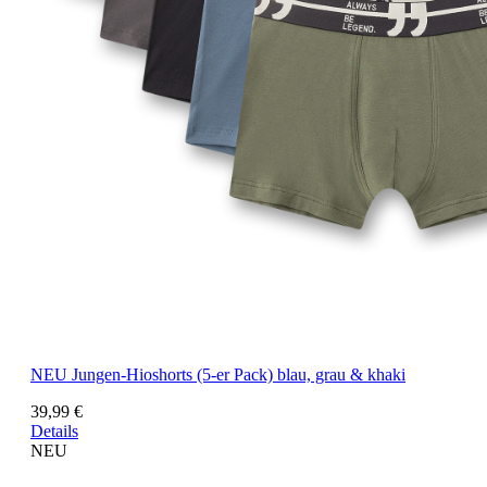
NEU
Jungen-Hioshorts (5-er Pack) blau, grau & khaki
39,99 €
Details
NEU