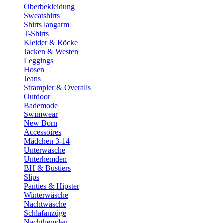
Oberbekleidung
Sweatshirts
Shirts langarm
T-Shirts
Kleider & Röcke
Jacken & Westen
Leggings
Hosen
Jeans
Strampler & Overalls
Outdoor
Bademode
Swimwear
New Born
Accessoires
Mädchen 3-14
Unterwäsche
Unterhemden
BH & Bustiers
Slips
Panties & Hipster
Winterwäsche
Nachtwäsche
Schlafanzüge
Nachthemden