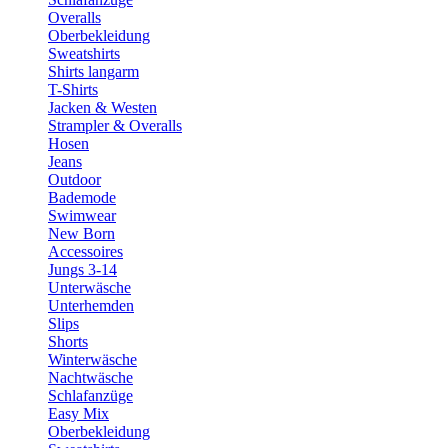
Overalls
Oberbekleidung
Sweatshirts
Shirts langarm
T-Shirts
Jacken & Westen
Strampler & Overalls
Hosen
Jeans
Outdoor
Bademode
Swimwear
New Born
Accessoires
Jungs 3-14
Unterwäsche
Unterhemden
Slips
Shorts
Winterwäsche
Nachtwäsche
Schlafanzüge
Easy Mix
Oberbekleidung