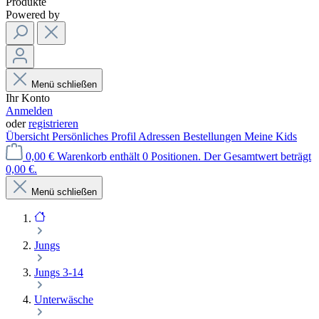
Produkte
Powered by
Menü schließen
Ihr Konto
Anmelden
oder
registrieren
Übersicht
Persönliches Profil
Adressen
Bestellungen
Meine Kids
0,00 €
Warenkorb enthält 0 Positionen. Der Gesamtwert beträgt
0,00 €.
Menü schließen
Jungs
Jungs 3-14
Unterwäsche