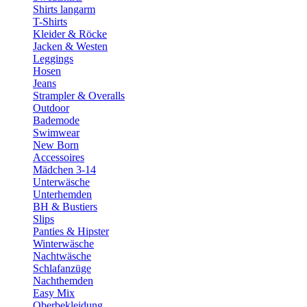
Shirts langarm
T-Shirts
Kleider & Röcke
Jacken & Westen
Leggings
Hosen
Jeans
Strampler & Overalls
Outdoor
Bademode
Swimwear
New Born
Accessoires
Mädchen 3-14
Unterwäsche
Unterhemden
BH & Bustiers
Slips
Panties & Hipster
Winterwäsche
Nachtwäsche
Schlafanzüge
Nachthemden
Easy Mix
Oberbekleidung