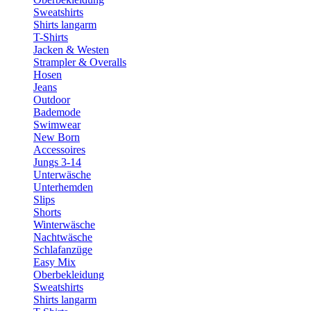
Sweatshirts
Shirts langarm
T-Shirts
Jacken & Westen
Strampler & Overalls
Hosen
Jeans
Outdoor
Bademode
Swimwear
New Born
Accessoires
Jungs 3-14
Unterwäsche
Unterhemden
Slips
Shorts
Winterwäsche
Nachtwäsche
Schlafanzüge
Easy Mix
Oberbekleidung
Sweatshirts
Shirts langarm