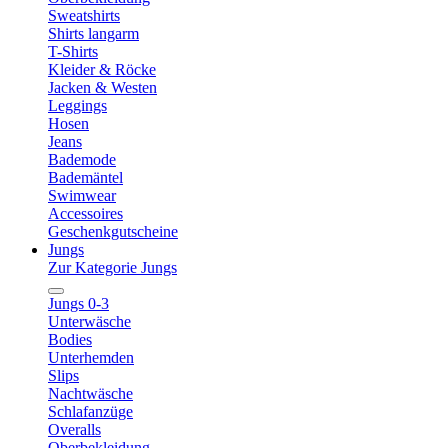
Sweatshirts
Shirts langarm
T-Shirts
Kleider & Röcke
Jacken & Westen
Leggings
Hosen
Jeans
Bademode
Bademäntel
Swimwear
Accessoires
Geschenkgutscheine
Jungs
Zur Kategorie Jungs
Jungs 0-3
Unterwäsche
Bodies
Unterhemden
Slips
Nachtwäsche
Schlafanzüge
Overalls
Oberbekleidung