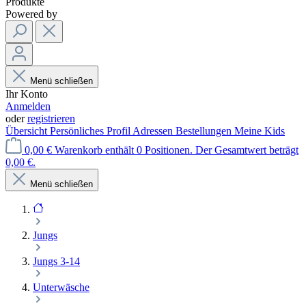
Produkte
Powered by
Menü schließen
Ihr Konto
Anmelden
oder
registrieren
Übersicht
Persönliches Profil
Adressen
Bestellungen
Meine Kids
0,00 €
Warenkorb enthält 0 Positionen. Der Gesamtwert beträgt
0,00 €.
Menü schließen
Jungs
Jungs 3-14
Unterwäsche