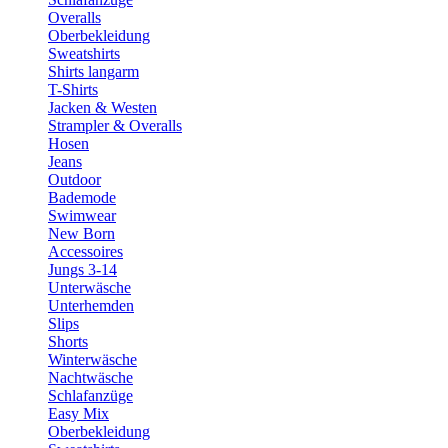
Overalls
Oberbekleidung
Sweatshirts
Shirts langarm
T-Shirts
Jacken & Westen
Strampler & Overalls
Hosen
Jeans
Outdoor
Bademode
Swimwear
New Born
Accessoires
Jungs 3-14
Unterwäsche
Unterhemden
Slips
Shorts
Winterwäsche
Nachtwäsche
Schlafanzüge
Easy Mix
Oberbekleidung