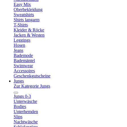
Easy Mix
Oberbekleidung
Sweatshirts
Shirts langarm
T-Shirts
Kleider & Röcke
Jacken & Westen
Leggings
Hosen
Jeans
Bademode
Bademäntel
Swimwear
Accessoires
Geschenkgutscheine
Jungs
Zur Kategorie Jungs
Jungs 0-3
Unterwäsche
Bodies
Unterhemden
Slips
Nachtwäsche
Schlafanzüge