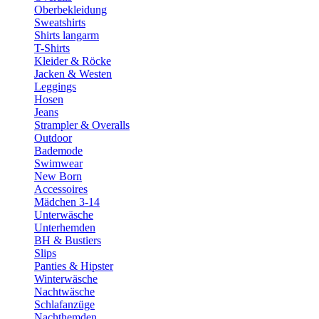
Oberbekleidung
Sweatshirts
Shirts langarm
T-Shirts
Kleider & Röcke
Jacken & Westen
Leggings
Hosen
Jeans
Strampler & Overalls
Outdoor
Bademode
Swimwear
New Born
Accessoires
Mädchen 3-14
Unterwäsche
Unterhemden
BH & Bustiers
Slips
Panties & Hipster
Winterwäsche
Nachtwäsche
Schlafanzüge
Nachthemden