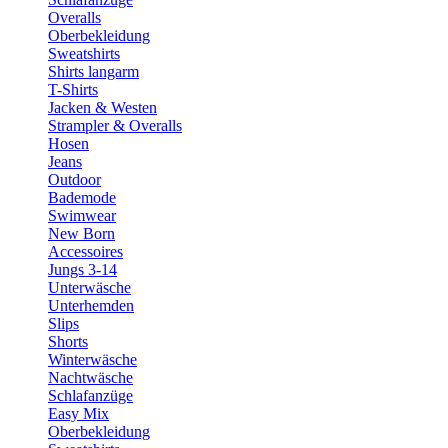
Overalls
Oberbekleidung
Sweatshirts
Shirts langarm
T-Shirts
Jacken & Westen
Strampler & Overalls
Hosen
Jeans
Outdoor
Bademode
Swimwear
New Born
Accessoires
Jungs 3-14
Unterwäsche
Unterhemden
Slips
Shorts
Winterwäsche
Nachtwäsche
Schlafanzüge
Easy Mix
Oberbekleidung