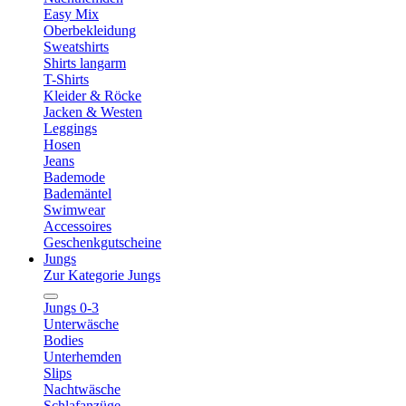
Easy Mix
Oberbekleidung
Sweatshirts
Shirts langarm
T-Shirts
Kleider & Röcke
Jacken & Westen
Leggings
Hosen
Jeans
Bademode
Bademäntel
Swimwear
Accessoires
Geschenkgutscheine
Jungs
Zur Kategorie Jungs
Jungs 0-3
Unterwäsche
Bodies
Unterhemden
Slips
Nachtwäsche
Schlafanzüge