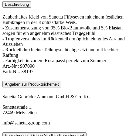
Beschreibung
Zauberhaftes Kleid von Sanetta Fiftyseven mit einem festlichen
Bubikragen in der Kontrastfarbe Weiß.
- Zusammensetzung von 95% Bio-Baumwolle und 5% Elastan
sorgen für ein angenehm elastisches Tragegefühl
- Tropfenverschluss im Rückenteil ermöglicht ein gutes An- und
Ausziehen
- Rockteil durch eine Teilungsnaht abgesetzt und mit leichter
Raffung
- Farbigkeit in zartem Rosa passt perfekt zum Sommer
Art.-Nr.:
907090
Farb-Nr.:
38197
Angaben zur Produktsicherheit
Sanetta Gebrüder Ammann GmbH & Co. KG
Sanettastraße 1,
72469 Meßstetten
info@sanetta-group.com
Bewertungen - Geben Sie Ihre Bewertung ab!