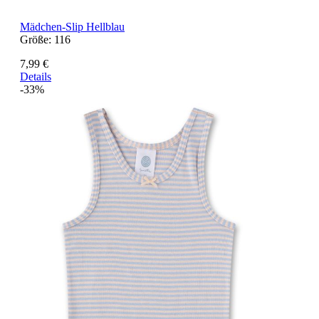
Mädchen-Slip Hellblau
Größe:
116
7,99 €
Details
-33%