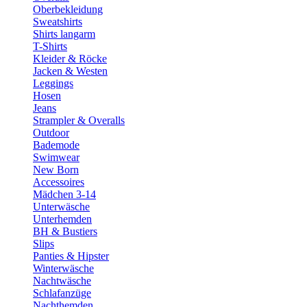
Oberbekleidung
Sweatshirts
Shirts langarm
T-Shirts
Kleider & Röcke
Jacken & Westen
Leggings
Hosen
Jeans
Strampler & Overalls
Outdoor
Bademode
Swimwear
New Born
Accessoires
Mädchen 3-14
Unterwäsche
Unterhemden
BH & Bustiers
Slips
Panties & Hipster
Winterwäsche
Nachtwäsche
Schlafanzüge
Nachthemden