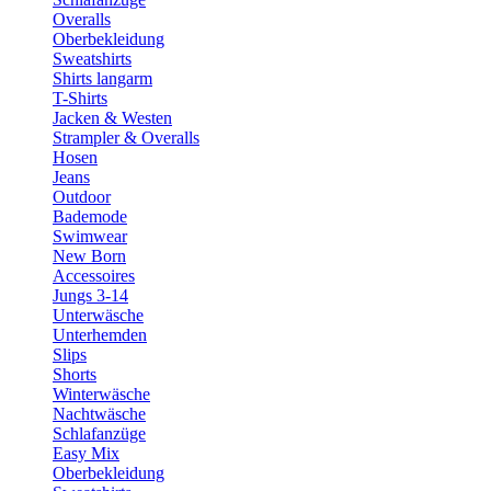
Overalls
Oberbekleidung
Sweatshirts
Shirts langarm
T-Shirts
Jacken & Westen
Strampler & Overalls
Hosen
Jeans
Outdoor
Bademode
Swimwear
New Born
Accessoires
Jungs 3-14
Unterwäsche
Unterhemden
Slips
Shorts
Winterwäsche
Nachtwäsche
Schlafanzüge
Easy Mix
Oberbekleidung