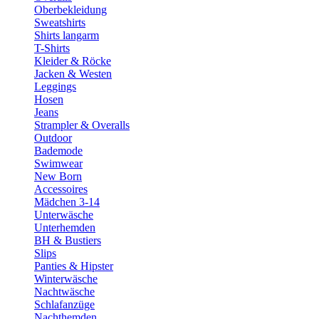
Oberbekleidung
Sweatshirts
Shirts langarm
T-Shirts
Kleider & Röcke
Jacken & Westen
Leggings
Hosen
Jeans
Strampler & Overalls
Outdoor
Bademode
Swimwear
New Born
Accessoires
Mädchen 3-14
Unterwäsche
Unterhemden
BH & Bustiers
Slips
Panties & Hipster
Winterwäsche
Nachtwäsche
Schlafanzüge
Nachthemden