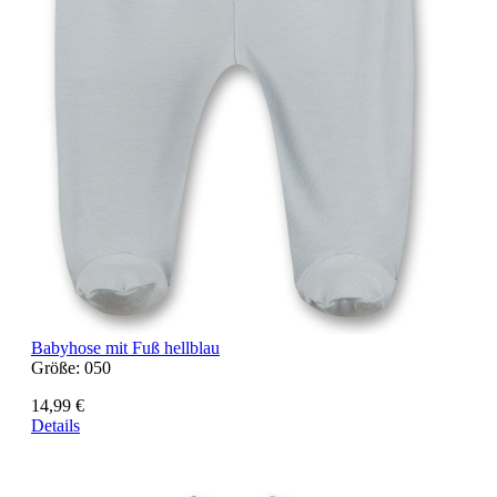
Babyhose mit Fuß hellblau
Größe:
050
14,99 €
Details