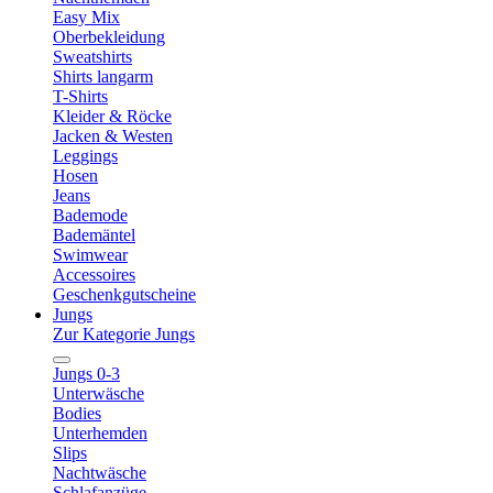
Easy Mix
Oberbekleidung
Sweatshirts
Shirts langarm
T-Shirts
Kleider & Röcke
Jacken & Westen
Leggings
Hosen
Jeans
Bademode
Bademäntel
Swimwear
Accessoires
Geschenkgutscheine
Jungs
Zur Kategorie Jungs
Jungs 0-3
Unterwäsche
Bodies
Unterhemden
Slips
Nachtwäsche
Schlafanzüge