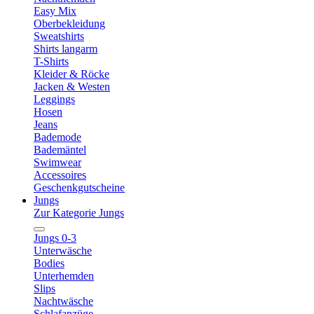
Easy Mix
Oberbekleidung
Sweatshirts
Shirts langarm
T-Shirts
Kleider & Röcke
Jacken & Westen
Leggings
Hosen
Jeans
Bademode
Bademäntel
Swimwear
Accessoires
Geschenkgutscheine
Jungs
Zur Kategorie Jungs
Jungs 0-3
Unterwäsche
Bodies
Unterhemden
Slips
Nachtwäsche
Schlafanzüge