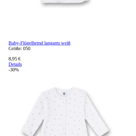
Baby-Flügelhemd langarm weiß
Größe:
050
8,95 €
Details
-30%