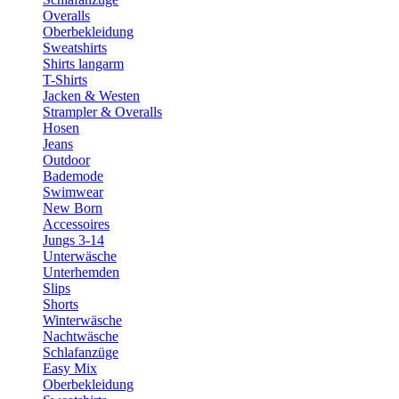
Overalls
Oberbekleidung
Sweatshirts
Shirts langarm
T-Shirts
Jacken & Westen
Strampler & Overalls
Hosen
Jeans
Outdoor
Bademode
Swimwear
New Born
Accessoires
Jungs 3-14
Unterwäsche
Unterhemden
Slips
Shorts
Winterwäsche
Nachtwäsche
Schlafanzüge
Easy Mix
Oberbekleidung