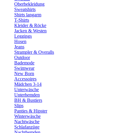
Oberbekleidung
Sweatshirts
Shirts langarm
T-Shirts
Kleider & Röcke
Jacken & Westen
Leggings
Hosen
Jeans
Strampler & Overalls
Outdoor
Bademode
Swimwear
New Born
Accessoires
Mädchen 3-14
Unterwäsche
Unterhemden
BH & Bustiers
Slips
Panties & Hipster
Winterwäsche
Nachtwäsche
Schlafanzüge
Nachthemden