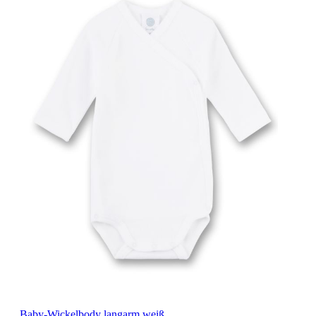
Baby-Wickelbody langarm weiß