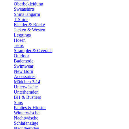
Oberbekleidung
Sweatshirts
Shirts langarm
T-Shirts
Kleider & Röcke
Jacken & Westen
Leggings
Hosen
Jeans
Strampler & Overalls
Outdoor
Bademode
Swimwear
New Born
Accessoires
Mädchen 3-14
Unterwäsche
Unterhemden
BH & Bustiers
Slips
Panties & Hipster
Winterwäsche
Nachtwäsche
Schlafanzüge
Nachthemden