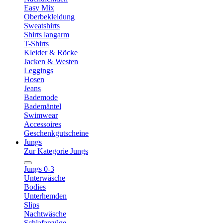
Easy Mix
Oberbekleidung
Sweatshirts
Shirts langarm
T-Shirts
Kleider & Röcke
Jacken & Westen
Leggings
Hosen
Jeans
Bademode
Bademäntel
Swimwear
Accessoires
Geschenkgutscheine
Jungs
Zur Kategorie Jungs
Jungs 0-3
Unterwäsche
Bodies
Unterhemden
Slips
Nachtwäsche
Schlafanzüge