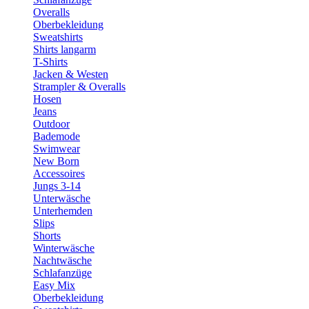
Overalls
Oberbekleidung
Sweatshirts
Shirts langarm
T-Shirts
Jacken & Westen
Strampler & Overalls
Hosen
Jeans
Outdoor
Bademode
Swimwear
New Born
Accessoires
Jungs 3-14
Unterwäsche
Unterhemden
Slips
Shorts
Winterwäsche
Nachtwäsche
Schlafanzüge
Easy Mix
Oberbekleidung