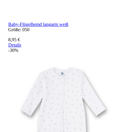
Baby-Flügelhemd langarm weiß
Größe:
050
8,95 €
Details
-30%