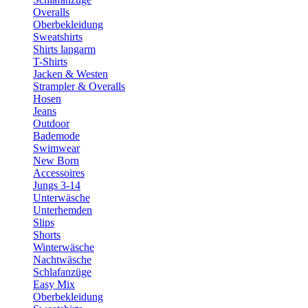
Overalls
Oberbekleidung
Sweatshirts
Shirts langarm
T-Shirts
Jacken & Westen
Strampler & Overalls
Hosen
Jeans
Outdoor
Bademode
Swimwear
New Born
Accessoires
Jungs 3-14
Unterwäsche
Unterhemden
Slips
Shorts
Winterwäsche
Nachtwäsche
Schlafanzüge
Easy Mix
Oberbekleidung