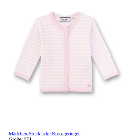
Mädchen-Strickjacke Rosa-geringelt
Größe:
074