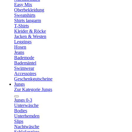
Easy Mix
Oberbekleidung
Sweatshirts
Shirts langarm
T-Shirts
Kleider & Röcke
Jacken & Westen
Leggings
Hosen
Jeans
Bademode
Bademäntel
Swimwear
Accessoires
Geschenkgutscheine
Jungs
Zur Kategorie Jungs
Jungs 0-3
Unterwäsche
Bodies
Unterhemden
Slips
Nachtwäsche
Schlafanzüge