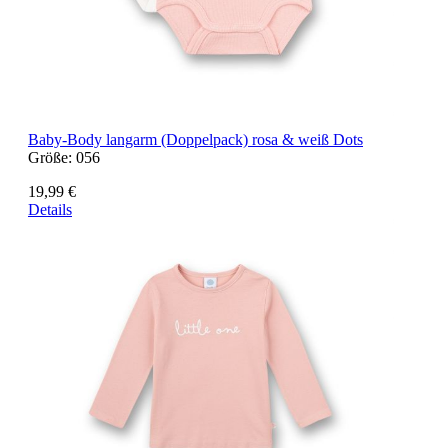
Baby-Body langarm (Doppelpack) rosa & weiß Dots
Größe:
056
19,99 €
Details