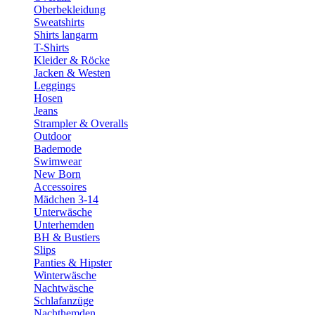
Oberbekleidung
Sweatshirts
Shirts langarm
T-Shirts
Kleider & Röcke
Jacken & Westen
Leggings
Hosen
Jeans
Strampler & Overalls
Outdoor
Bademode
Swimwear
New Born
Accessoires
Mädchen 3-14
Unterwäsche
Unterhemden
BH & Bustiers
Slips
Panties & Hipster
Winterwäsche
Nachtwäsche
Schlafanzüge
Nachthemden