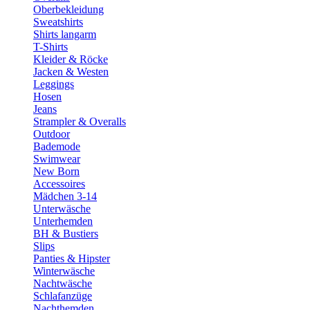
Oberbekleidung
Sweatshirts
Shirts langarm
T-Shirts
Kleider & Röcke
Jacken & Westen
Leggings
Hosen
Jeans
Strampler & Overalls
Outdoor
Bademode
Swimwear
New Born
Accessoires
Mädchen 3-14
Unterwäsche
Unterhemden
BH & Bustiers
Slips
Panties & Hipster
Winterwäsche
Nachtwäsche
Schlafanzüge
Nachthemden