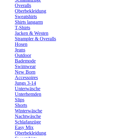
Overalls
Oberbekleidung
Sweatshirts
Shirts langarm
T-Shirts
Jacken & Westen
Strampler & Overalls
Hosen
Jeans
Outdoor
Bademode
Swimwear
New Born
Accessoires
Jungs 3-14
Unterwäsche
Unterhemden
Slips
Shorts
Winterwäsche
Nachtwäsche
Schlafanzüge
Easy Mix
Oberbekleidung