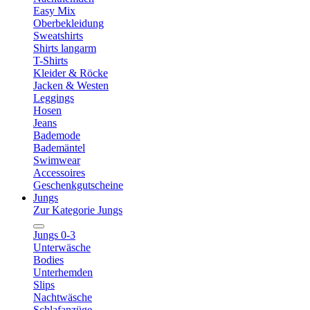
Easy Mix
Oberbekleidung
Sweatshirts
Shirts langarm
T-Shirts
Kleider & Röcke
Jacken & Westen
Leggings
Hosen
Jeans
Bademode
Bademäntel
Swimwear
Accessoires
Geschenkgutscheine
Jungs
Zur Kategorie Jungs
Jungs 0-3
Unterwäsche
Bodies
Unterhemden
Slips
Nachtwäsche
Schlafanzüge