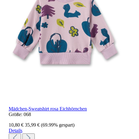
Mädchen-Sweatshirt rosa Eichhörnchen
Größe:
068
10,80 €
35,99 €
(69.99% gespart)
Details