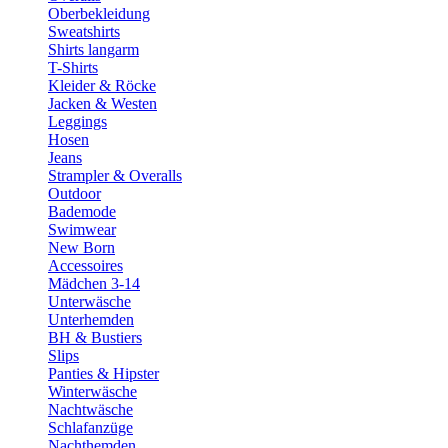
Oberbekleidung
Sweatshirts
Shirts langarm
T-Shirts
Kleider & Röcke
Jacken & Westen
Leggings
Hosen
Jeans
Strampler & Overalls
Outdoor
Bademode
Swimwear
New Born
Accessoires
Mädchen 3-14
Unterwäsche
Unterhemden
BH & Bustiers
Slips
Panties & Hipster
Winterwäsche
Nachtwäsche
Schlafanzüge
Nachthemden