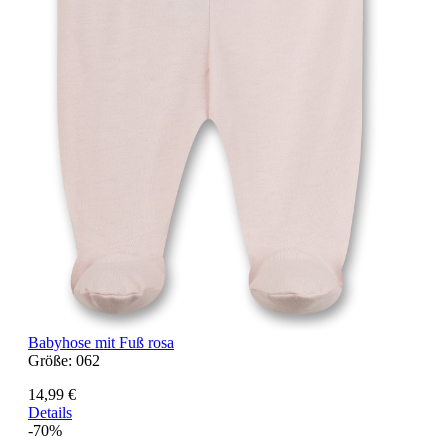
Babyhose mit Fuß rosa
Größe:
062
14,99 €
Details
-70%