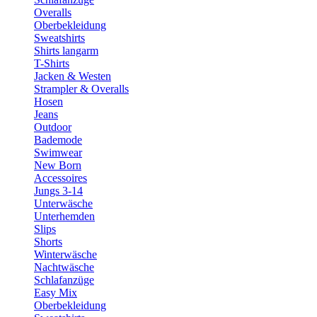
Overalls
Oberbekleidung
Sweatshirts
Shirts langarm
T-Shirts
Jacken & Westen
Strampler & Overalls
Hosen
Jeans
Outdoor
Bademode
Swimwear
New Born
Accessoires
Jungs 3-14
Unterwäsche
Unterhemden
Slips
Shorts
Winterwäsche
Nachtwäsche
Schlafanzüge
Easy Mix
Oberbekleidung