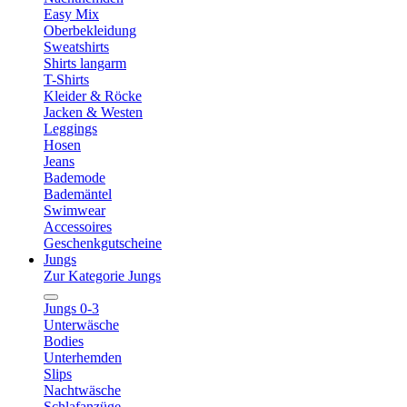
Easy Mix
Oberbekleidung
Sweatshirts
Shirts langarm
T-Shirts
Kleider & Röcke
Jacken & Westen
Leggings
Hosen
Jeans
Bademode
Bademäntel
Swimwear
Accessoires
Geschenkgutscheine
Jungs
Zur Kategorie Jungs
Jungs 0-3
Unterwäsche
Bodies
Unterhemden
Slips
Nachtwäsche
Schlafanzüge