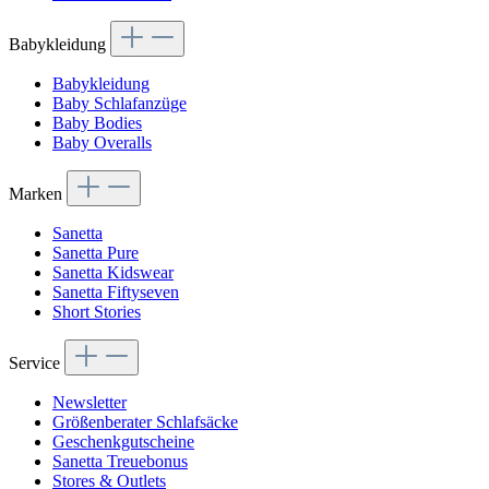
Babykleidung
Babykleidung
Baby Schlafanzüge
Baby Bodies
Baby Overalls
Marken
Sanetta
Sanetta Pure
Sanetta Kidswear
Sanetta Fiftyseven
Short Stories
Service
Newsletter
Größenberater Schlafsäcke
Geschenkgutscheine
Sanetta Treuebonus
Stores & Outlets