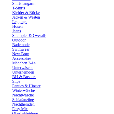
Shirts langarm
T-Shirts
Kleider & Röcke
Jacken & Westen
Leggings
Hosen
Jeans
Strampler & Overalls
Outdoor
Bademode
Swimwear
New Born
Accessoires
Mädchen 3-14
Unterwäsche
Unterhemden
BH & Bustiers
Slips
Panties & Hipster
Winterwäsche
Nachtwäsche
Schlafanzüge
Nachthemden
Easy Mix
Oberbekleidung