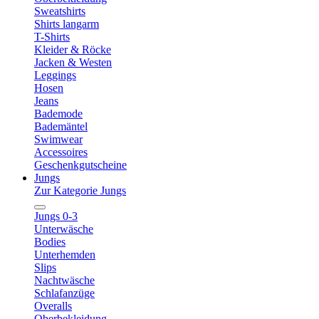
Sweatshirts
Shirts langarm
T-Shirts
Kleider & Röcke
Jacken & Westen
Leggings
Hosen
Jeans
Bademode
Bademäntel
Swimwear
Accessoires
Geschenkgutscheine
Jungs
Zur Kategorie Jungs
Jungs 0-3
Unterwäsche
Bodies
Unterhemden
Slips
Nachtwäsche
Schlafanzüge
Overalls
Oberbekleidung