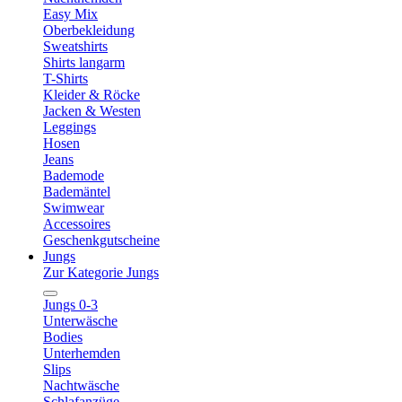
Easy Mix
Oberbekleidung
Sweatshirts
Shirts langarm
T-Shirts
Kleider & Röcke
Jacken & Westen
Leggings
Hosen
Jeans
Bademode
Bademäntel
Swimwear
Accessoires
Geschenkgutscheine
Jungs
Zur Kategorie Jungs
Jungs 0-3
Unterwäsche
Bodies
Unterhemden
Slips
Nachtwäsche
Schlafanzüge