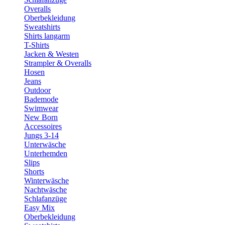
Overalls
Oberbekleidung
Sweatshirts
Shirts langarm
T-Shirts
Jacken & Westen
Strampler & Overalls
Hosen
Jeans
Outdoor
Bademode
Swimwear
New Born
Accessoires
Jungs 3-14
Unterwäsche
Unterhemden
Slips
Shorts
Winterwäsche
Nachtwäsche
Schlafanzüge
Easy Mix
Oberbekleidung