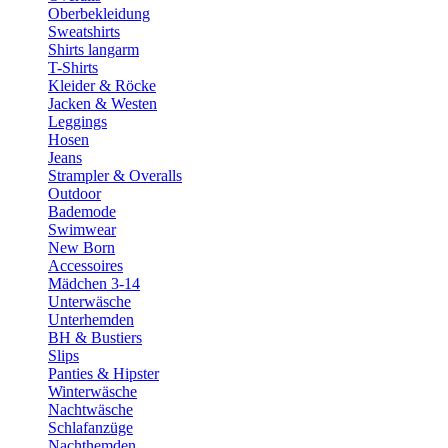
Oberbekleidung
Sweatshirts
Shirts langarm
T-Shirts
Kleider & Röcke
Jacken & Westen
Leggings
Hosen
Jeans
Strampler & Overalls
Outdoor
Bademode
Swimwear
New Born
Accessoires
Mädchen 3-14
Unterwäsche
Unterhemden
BH & Bustiers
Slips
Panties & Hipster
Winterwäsche
Nachtwäsche
Schlafanzüge
Nachthemden