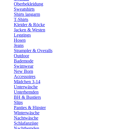
Oberbekleidung
Sweatshirts
Shirts langarm
T-Shirts
Kleider & Röcke
Jacken & Westen
Leggings
Hosen
Jeans
Strampler & Overalls
Outdoor
Bademode
Swimwear
New Born
Accessoires
Mädchen 3-14
Unterwäsche
Unterhemden
BH & Bustiers
Slips
Panties & Hipster
Winterwäsche
Nachtwäsche
Schlafanzüge
Nachthemden