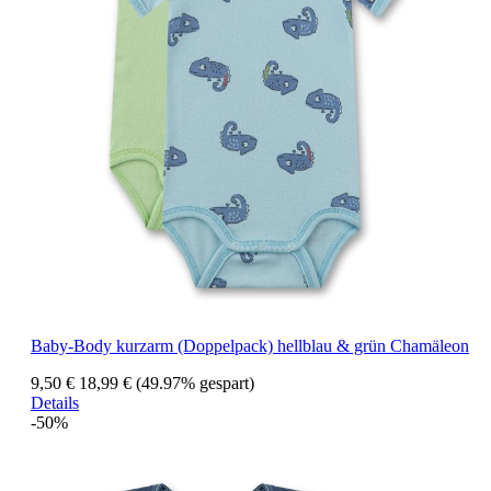
Baby-Body kurzarm (Doppelpack) hellblau & grün Chamäleon
9,50 €
18,99 €
(49.97% gespart)
Details
-50%