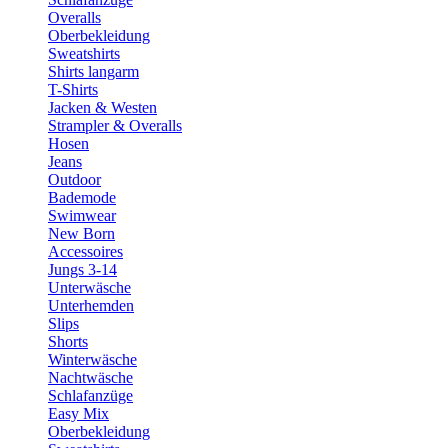
Overalls
Oberbekleidung
Sweatshirts
Shirts langarm
T-Shirts
Jacken & Westen
Strampler & Overalls
Hosen
Jeans
Outdoor
Bademode
Swimwear
New Born
Accessoires
Jungs 3-14
Unterwäsche
Unterhemden
Slips
Shorts
Winterwäsche
Nachtwäsche
Schlafanzüge
Easy Mix
Oberbekleidung