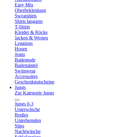
Easy Mix
Oberbekleidung
Sweatshirts
Shirts langarm
T-Shirts
Kleider & Röcke
Jacken & Westen
Leggings
Hosen
Jeans
Bademode
Bademäntel
Swimwear
Accessoires
Geschenkgutscheine
Jungs
Zur Kategorie Jungs
Jungs 0-3
Unterwäsche
Bodies
Unterhemden
Slips
Nachtwäsche
Schlafanzüge