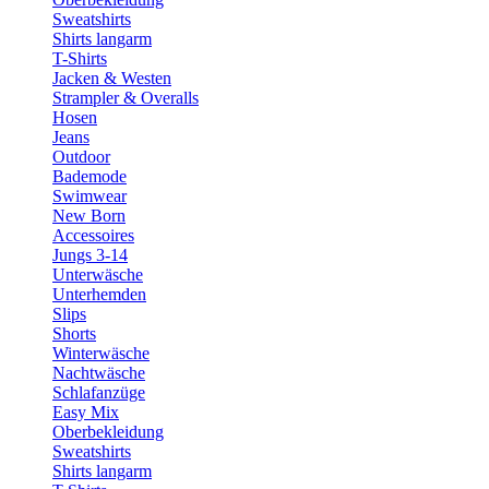
Sweatshirts
Shirts langarm
T-Shirts
Jacken & Westen
Strampler & Overalls
Hosen
Jeans
Outdoor
Bademode
Swimwear
New Born
Accessoires
Jungs 3-14
Unterwäsche
Unterhemden
Slips
Shorts
Winterwäsche
Nachtwäsche
Schlafanzüge
Easy Mix
Oberbekleidung
Sweatshirts
Shirts langarm