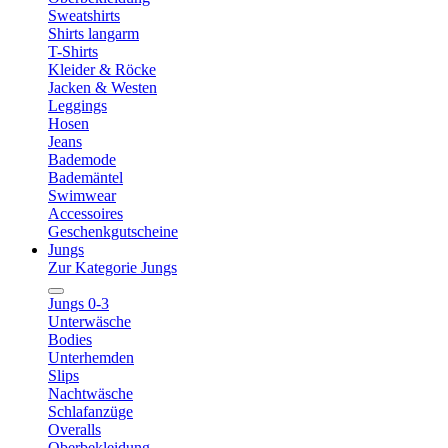
Sweatshirts
Shirts langarm
T-Shirts
Kleider & Röcke
Jacken & Westen
Leggings
Hosen
Jeans
Bademode
Bademäntel
Swimwear
Accessoires
Geschenkgutscheine
Jungs
Zur Kategorie Jungs
Jungs 0-3
Unterwäsche
Bodies
Unterhemden
Slips
Nachtwäsche
Schlafanzüge
Overalls
Oberbekleidung