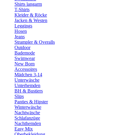
Shirts langarm
T-Shirts
Kleider & Röcke
Jacken & Westen
Leggings
Hosen
Jeans
Strampler & Overalls
Outdoor
Bademode
Swimwear
New Born
Accessoires
Mädchen 3-14
Unterwäsche
Unterhemden
BH & Bustiers
Slips
Panties & Hipster
Winterwäsche
Nachtwäsche
Schlafanzüge
Nachthemden
Easy Mix
Oberbekleidung