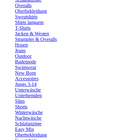
Overalls
Oberbekleidung
Sweatshirts
Shirts langarm
T-Shirts
Jacken & Westen
Strampler & Overalls
Hosen
Jeans
Outdoor
Bademode
Swimwear
New Born
Accessoires
Jungs 3-14
Unterwäsche
Unterhemden
Slips
Shorts
Winterwäsche
Nachtwäsche
Schlafanzüge
Easy Mix
Oberbekleidung