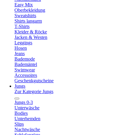
Easy Mix
Oberbekleidung
Sweatshirts
Shirts langarm
T-Shirts
Kleider & Röcke
Jacken & Westen
Leggings
Hosen
Jeans
Bademode
Bademäntel
Swimwear
Accessoires
Geschenkgutscheine
Jungs
Zur Kategorie Jungs
Jungs 0-3
Unterwäsche
Bodies
Unterhemden
Slips
Nachtwäsche
Schlafanzüge