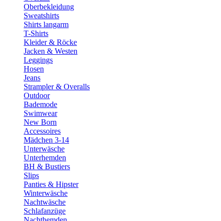
Oberbekleidung
Sweatshirts
Shirts langarm
T-Shirts
Kleider & Röcke
Jacken & Westen
Leggings
Hosen
Jeans
Strampler & Overalls
Outdoor
Bademode
Swimwear
New Born
Accessoires
Mädchen 3-14
Unterwäsche
Unterhemden
BH & Bustiers
Slips
Panties & Hipster
Winterwäsche
Nachtwäsche
Schlafanzüge
Nachthemden