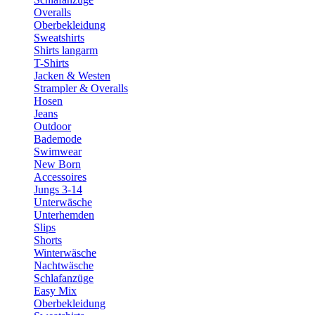
Overalls
Oberbekleidung
Sweatshirts
Shirts langarm
T-Shirts
Jacken & Westen
Strampler & Overalls
Hosen
Jeans
Outdoor
Bademode
Swimwear
New Born
Accessoires
Jungs 3-14
Unterwäsche
Unterhemden
Slips
Shorts
Winterwäsche
Nachtwäsche
Schlafanzüge
Easy Mix
Oberbekleidung