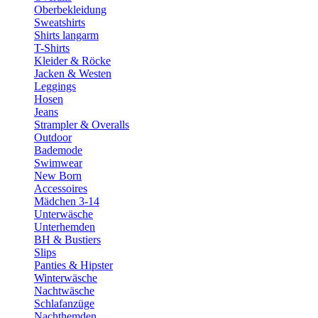
Oberbekleidung
Sweatshirts
Shirts langarm
T-Shirts
Kleider & Röcke
Jacken & Westen
Leggings
Hosen
Jeans
Strampler & Overalls
Outdoor
Bademode
Swimwear
New Born
Accessoires
Mädchen 3-14
Unterwäsche
Unterhemden
BH & Bustiers
Slips
Panties & Hipster
Winterwäsche
Nachtwäsche
Schlafanzüge
Nachthemden