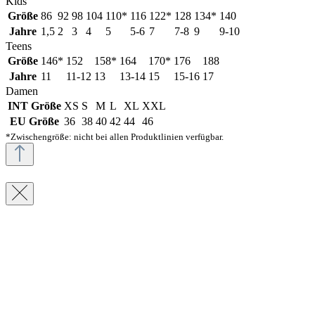
Kids
Größe
86
92
98
104
110*
116
122*
128
134*
140
Jahre
1,5
2
3
4
5
5-6
7
7-8
9
9-10
Teens
Größe
146*
152
158*
164
170*
176
188
Jahre
11
11-12
13
13-14
15
15-16
17
Damen
INT Größe
XS
S
M
L
XL
XXL
EU Größe
36
38
40
42
44
46
*Zwischengröße: nicht bei allen Produktlinien verfügbar.