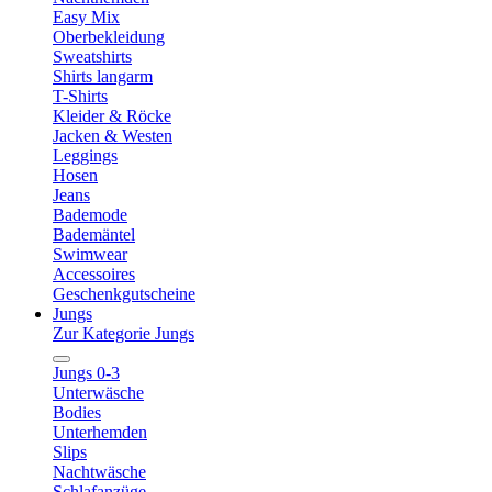
Easy Mix
Oberbekleidung
Sweatshirts
Shirts langarm
T-Shirts
Kleider & Röcke
Jacken & Westen
Leggings
Hosen
Jeans
Bademode
Bademäntel
Swimwear
Accessoires
Geschenkgutscheine
Jungs
Zur Kategorie Jungs
Jungs 0-3
Unterwäsche
Bodies
Unterhemden
Slips
Nachtwäsche
Schlafanzüge