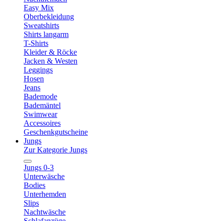
Easy Mix
Oberbekleidung
Sweatshirts
Shirts langarm
T-Shirts
Kleider & Röcke
Jacken & Westen
Leggings
Hosen
Jeans
Bademode
Bademäntel
Swimwear
Accessoires
Geschenkgutscheine
Jungs
Zur Kategorie Jungs
Jungs 0-3
Unterwäsche
Bodies
Unterhemden
Slips
Nachtwäsche
Schlafanzüge