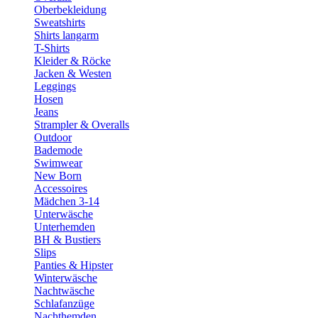
Oberbekleidung
Sweatshirts
Shirts langarm
T-Shirts
Kleider & Röcke
Jacken & Westen
Leggings
Hosen
Jeans
Strampler & Overalls
Outdoor
Bademode
Swimwear
New Born
Accessoires
Mädchen 3-14
Unterwäsche
Unterhemden
BH & Bustiers
Slips
Panties & Hipster
Winterwäsche
Nachtwäsche
Schlafanzüge
Nachthemden