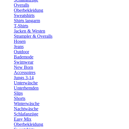
Overalls
Oberbekleidung
Sweatshirts
Shirts langarm
T-Shirts
Jacken & Westen
Strampler & Overalls
Hosen
Jeans
Outdoor
Bademode
Swimwear
New Born
Accessoires
Jungs 3-14
Unterwäsche
Unterhemden
Slips
Shorts
Winterwäsche
Nachtwäsche
Schlafanzüge
Easy Mix
Oberbekleidung