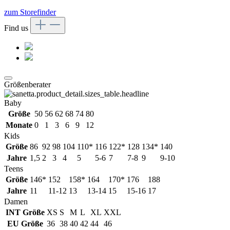
zum Storefinder
Find us
Größenberater
Baby
Größe
50
56
62
68
74
80
Monate
0
1
3
6
9
12
Kids
Größe
86
92
98
104
110*
116
122*
128
134*
140
Jahre
1,5
2
3
4
5
5-6
7
7-8
9
9-10
Teens
Größe
146*
152
158*
164
170*
176
188
Jahre
11
11-12
13
13-14
15
15-16
17
Damen
INT Größe
XS
S
M
L
XL
XXL
EU Größe
36
38
40
42
44
46