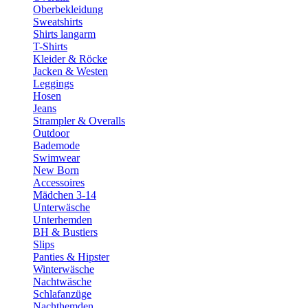
Oberbekleidung
Sweatshirts
Shirts langarm
T-Shirts
Kleider & Röcke
Jacken & Westen
Leggings
Hosen
Jeans
Strampler & Overalls
Outdoor
Bademode
Swimwear
New Born
Accessoires
Mädchen 3-14
Unterwäsche
Unterhemden
BH & Bustiers
Slips
Panties & Hipster
Winterwäsche
Nachtwäsche
Schlafanzüge
Nachthemden