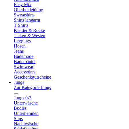
Easy Mix
Oberbekleidung
Sweatshirts
Shirts langarm
T-Shirts
Kleider & Röcke
Jacken & Westen
Leggings
Hosen
Jeans
Bademode
Bademäntel
Swimwear
Accessoires
Geschenkgutscheine
Jungs
Zur Kategorie Jungs
Jungs 0-3
Unterwäsche
Bodies
Unterhemden
Slips
Nachtwäsche
Schlafanzüge