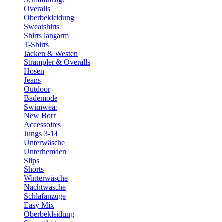
Overalls
Oberbekleidung
Sweatshirts
Shirts langarm
T-Shirts
Jacken & Westen
Strampler & Overalls
Hosen
Jeans
Outdoor
Bademode
Swimwear
New Born
Accessoires
Jungs 3-14
Unterwäsche
Unterhemden
Slips
Shorts
Winterwäsche
Nachtwäsche
Schlafanzüge
Easy Mix
Oberbekleidung