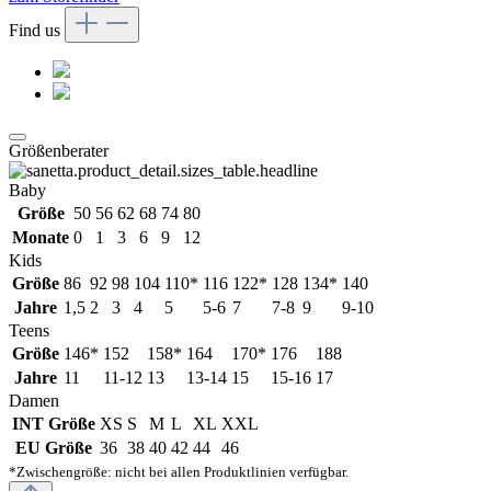
Find us
Größenberater
Baby
Größe
50
56
62
68
74
80
Monate
0
1
3
6
9
12
Kids
Größe
86
92
98
104
110*
116
122*
128
134*
140
Jahre
1,5
2
3
4
5
5-6
7
7-8
9
9-10
Teens
Größe
146*
152
158*
164
170*
176
188
Jahre
11
11-12
13
13-14
15
15-16
17
Damen
INT Größe
XS
S
M
L
XL
XXL
EU Größe
36
38
40
42
44
46
*Zwischengröße: nicht bei allen Produktlinien verfügbar.