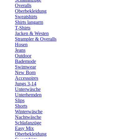
Overalls
Oberbekleidung
Sweatshirts
Shirts langarm
T-Shirts
Jacken & Westen
Strampler & Overalls
Hosen
Jeans
Outdoor
Bademode
Swimwear
New Born
Accessoires
Jungs 3-14
Unterwäsche
Unterhemden
Slips
Shorts
Winterwäsche
Nachtwäsche
Schlafanzüge
Easy Mix
Oberbekleidung