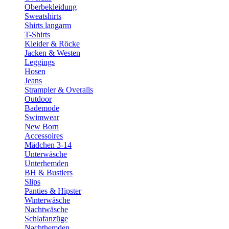
Oberbekleidung
Sweatshirts
Shirts langarm
T-Shirts
Kleider & Röcke
Jacken & Westen
Leggings
Hosen
Jeans
Strampler & Overalls
Outdoor
Bademode
Swimwear
New Born
Accessoires
Mädchen 3-14
Unterwäsche
Unterhemden
BH & Bustiers
Slips
Panties & Hipster
Winterwäsche
Nachtwäsche
Schlafanzüge
Nachthemden