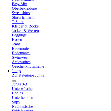
Easy Mix
Oberbekleidung
Sweatshirts
Shirts langarm
T-Shirts
Kleider & Röcke
Jacken & Westen
Leggings
Hosen
Jeans
Bademode
Bademäntel
Swimwear
Accessoires
Geschenkgutscheine
Jungs
Zur Kategorie Jungs
Jungs 0-3
Unterwäsche
Bodies
Unterhemden
Slips
Nachtwäsche
Schlafanzüge