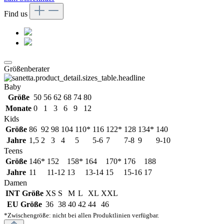
Find us
Größenberater
Baby
Größe
50
56
62
68
74
80
Monate
0
1
3
6
9
12
Kids
Größe
86
92
98
104
110*
116
122*
128
134*
140
Jahre
1,5
2
3
4
5
5-6
7
7-8
9
9-10
Teens
Größe
146*
152
158*
164
170*
176
188
Jahre
11
11-12
13
13-14
15
15-16
17
Damen
INT Größe
XS
S
M
L
XL
XXL
EU Größe
36
38
40
42
44
46
*Zwischengröße: nicht bei allen Produktlinien verfügbar.