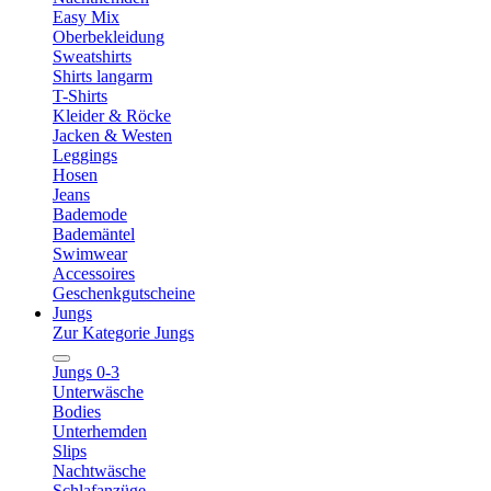
Easy Mix
Oberbekleidung
Sweatshirts
Shirts langarm
T-Shirts
Kleider & Röcke
Jacken & Westen
Leggings
Hosen
Jeans
Bademode
Bademäntel
Swimwear
Accessoires
Geschenkgutscheine
Jungs
Zur Kategorie Jungs
Jungs 0-3
Unterwäsche
Bodies
Unterhemden
Slips
Nachtwäsche
Schlafanzüge