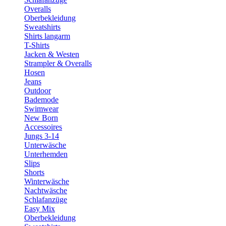
Overalls
Oberbekleidung
Sweatshirts
Shirts langarm
T-Shirts
Jacken & Westen
Strampler & Overalls
Hosen
Jeans
Outdoor
Bademode
Swimwear
New Born
Accessoires
Jungs 3-14
Unterwäsche
Unterhemden
Slips
Shorts
Winterwäsche
Nachtwäsche
Schlafanzüge
Easy Mix
Oberbekleidung