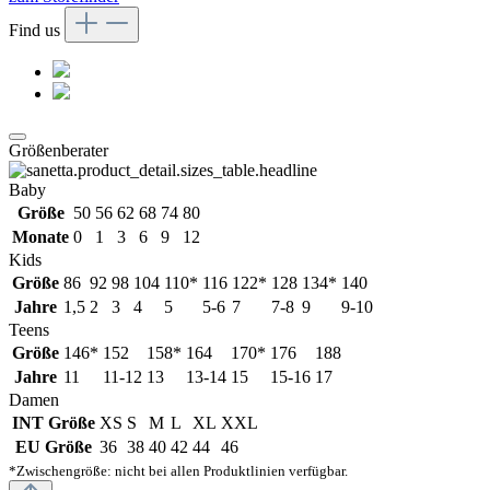
Find us
Größenberater
Baby
Größe
50
56
62
68
74
80
Monate
0
1
3
6
9
12
Kids
Größe
86
92
98
104
110*
116
122*
128
134*
140
Jahre
1,5
2
3
4
5
5-6
7
7-8
9
9-10
Teens
Größe
146*
152
158*
164
170*
176
188
Jahre
11
11-12
13
13-14
15
15-16
17
Damen
INT Größe
XS
S
M
L
XL
XXL
EU Größe
36
38
40
42
44
46
*Zwischengröße: nicht bei allen Produktlinien verfügbar.