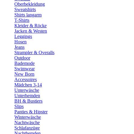
Oberbekleidung
Sweatshirts
Shirts langarm
T-Shirts
Kleider & Röcke
Jacken & Westen
Leggings
Hosen
Jeans
Strampler & Overalls
Outdoor
Bademode
Swimwear
New Born
Accessoires
Mädchen 3-14
Unterwäsche
Unterhemden
BH & Bustiers
Slips
Panties & Hipster
Winterwäsche
Nachtwäsche
Schlafanzüge
Nachthemden