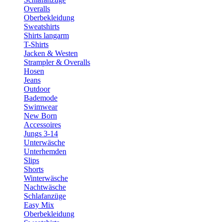
Overalls
Oberbekleidung
Sweatshirts
Shirts langarm
T-Shirts
Jacken & Westen
Strampler & Overalls
Hosen
Jeans
Outdoor
Bademode
Swimwear
New Born
Accessoires
Jungs 3-14
Unterwäsche
Unterhemden
Slips
Shorts
Winterwäsche
Nachtwäsche
Schlafanzüge
Easy Mix
Oberbekleidung