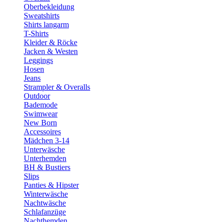
Oberbekleidung
Sweatshirts
Shirts langarm
T-Shirts
Kleider & Röcke
Jacken & Westen
Leggings
Hosen
Jeans
Strampler & Overalls
Outdoor
Bademode
Swimwear
New Born
Accessoires
Mädchen 3-14
Unterwäsche
Unterhemden
BH & Bustiers
Slips
Panties & Hipster
Winterwäsche
Nachtwäsche
Schlafanzüge
Nachthemden