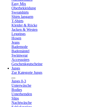
Easy Mix
Oberbekleidung
Sweatshirts
Shirts langarm
T-Shirts
Kleider & Röcke
Jacken & Westen
Leggings
Hosen
Jeans
Bademode
Bademäntel
Swimwear
Accessoires
Geschenkgutscheine
Jungs
Zur Kategorie Jungs
Jungs 0-3
Unterwäsche
Bodies
Unterhemden
Slips
Nachtwäsche
Schlafanzüge