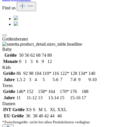
Find us
Größenberater
Baby
Größe
50
56
62
68
74
80
Monate
0
1
3
6
9
12
Kids
Größe
86
92
98
104
110*
116
122*
128
134*
140
Jahre
1,5
2
3
4
5
5-6
7
7-8
9
9-10
Teens
Größe
146*
152
158*
164
170*
176
188
Jahre
11
11-12
13
13-14
15
15-16
17
Damen
INT Größe
XS
S
M
L
XL
XXL
EU Größe
36
38
40
42
44
46
*Zwischengröße: nicht bei allen Produktlinien verfügbar.