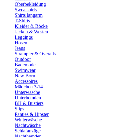
Oberbekleidung
Sweatshirts
Shirts langarm
T-Shirts
Kleider & Röcke
Jacken & Westen
Leggings
Hosen
Jeans
Strampler & Overalls
Outdoor
Bademode
Swimwear
New Born
Accessoires
Mädchen 3-14
Unterwäsche
Unterhemden
BH & Bustiers
Slips
Panties & Hipster
Winterwäsche
Nachtwäsche
Schlafanzüge
Nachthemden