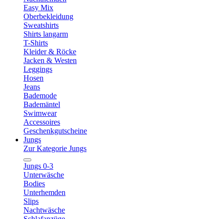
Easy Mix
Oberbekleidung
Sweatshirts
Shirts langarm
T-Shirts
Kleider & Röcke
Jacken & Westen
Leggings
Hosen
Jeans
Bademode
Bademäntel
Swimwear
Accessoires
Geschenkgutscheine
Jungs
Zur Kategorie Jungs
Jungs 0-3
Unterwäsche
Bodies
Unterhemden
Slips
Nachtwäsche
Schlafanzüge