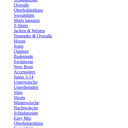
Overalls
Oberbekleidung
Sweatshirts
Shirts langarm
T-Shirts
Jacken & Westen
Strampler & Overalls
Hosen
Jeans
Outdoor
Bademode
Swimwear
New Born
Accessoires
Jungs 3-14
Unterwäsche
Unterhemden
Slips
Shorts
Winterwäsche
Nachtwäsche
Schlafanzüge
Easy Mix
Oberbekleidung