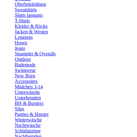
Oberbekleidung
Sweatshirts
Shirts langarm
T-Shirts
Kleider & Röcke
Jacken & Westen
Leggings
Hosen
Jeans
Strampler & Overalls
Outdoor
Bademode
Swimwear
New Born
Accessoires
Mädchen 3-14
Unterwäsche
Unterhemden
BH & Bustiers
Slips
Panties & Hipster
Winterwäsche
Nachtwäsche
Schlafanzüge
Nachthemden