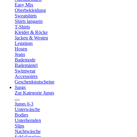
Easy Mix
Oberbekleidung
Sweatshirts
Shirts langarm
T-Shirts
Kleider & Röcke
Jacken & Westen
Leggings
Hosen
Jeans
Bademode
Bademäntel
Swimwear
Accessoires
Geschenkgutscheine
Jungs
Zur Kategorie Jungs
Jungs 0-3
Unterwäsche
Bodies
Unterhemden
Slips
Nachtwäsche
Schlafanzüge