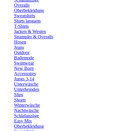
Overalls
Oberbekleidung
Sweatshirts
Shirts langarm
T-Shirts
Jacken & Westen
Strampler & Overalls
Hosen
Jeans
Outdoor
Bademode
Swimwear
New Born
Accessoires
Jungs 3-14
Unterwäsche
Unterhemden
Slips
Shorts
Winterwäsche
Nachtwäsche
Schlafanzüge
Easy Mix
Oberbekleidung