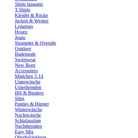
Shirts langarm
T-Shirts
Kleider & Röcke
Jacken & Westen
Leggings
Hosen
Jeans
Strampler & Overalls
Outdoor
Bademode
Swimwear
New Born
Accessoires
Mädchen 3-14
Unterwäsche
Unterhemden
BH & Bustiers
Slips
Panties & Hipster
Winterwäsche
Nachtwäsche
Schlafanzüge
Nachthemden
Easy Mix
Oberbekleidung