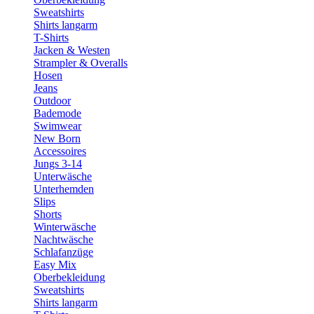
Sweatshirts
Shirts langarm
T-Shirts
Jacken & Westen
Strampler & Overalls
Hosen
Jeans
Outdoor
Bademode
Swimwear
New Born
Accessoires
Jungs 3-14
Unterwäsche
Unterhemden
Slips
Shorts
Winterwäsche
Nachtwäsche
Schlafanzüge
Easy Mix
Oberbekleidung
Sweatshirts
Shirts langarm