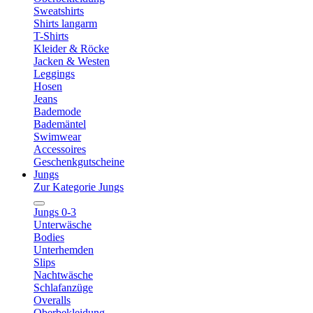
Sweatshirts
Shirts langarm
T-Shirts
Kleider & Röcke
Jacken & Westen
Leggings
Hosen
Jeans
Bademode
Bademäntel
Swimwear
Accessoires
Geschenkgutscheine
Jungs
Zur Kategorie Jungs
Jungs 0-3
Unterwäsche
Bodies
Unterhemden
Slips
Nachtwäsche
Schlafanzüge
Overalls
Oberbekleidung