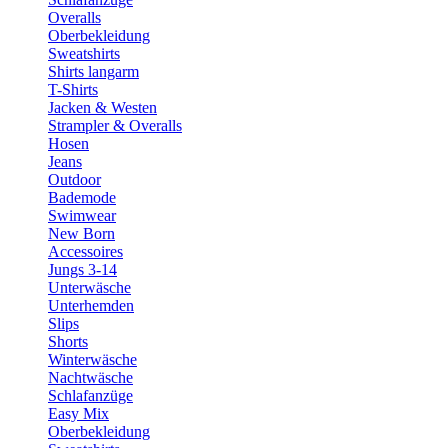
Overalls
Oberbekleidung
Sweatshirts
Shirts langarm
T-Shirts
Jacken & Westen
Strampler & Overalls
Hosen
Jeans
Outdoor
Bademode
Swimwear
New Born
Accessoires
Jungs 3-14
Unterwäsche
Unterhemden
Slips
Shorts
Winterwäsche
Nachtwäsche
Schlafanzüge
Easy Mix
Oberbekleidung