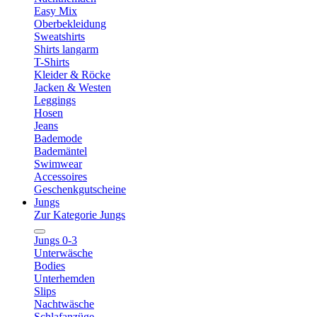
Easy Mix
Oberbekleidung
Sweatshirts
Shirts langarm
T-Shirts
Kleider & Röcke
Jacken & Westen
Leggings
Hosen
Jeans
Bademode
Bademäntel
Swimwear
Accessoires
Geschenkgutscheine
Jungs
Zur Kategorie Jungs
Jungs 0-3
Unterwäsche
Bodies
Unterhemden
Slips
Nachtwäsche
Schlafanzüge