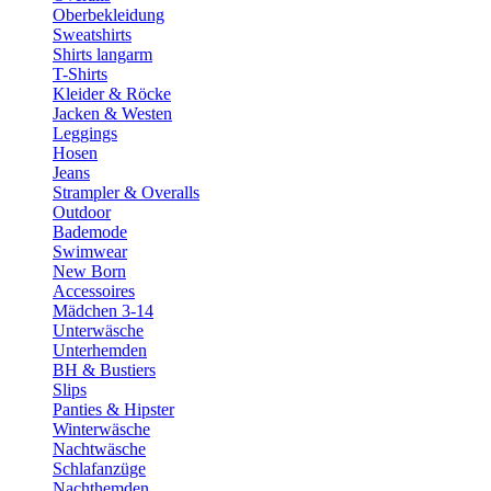
Oberbekleidung
Sweatshirts
Shirts langarm
T-Shirts
Kleider & Röcke
Jacken & Westen
Leggings
Hosen
Jeans
Strampler & Overalls
Outdoor
Bademode
Swimwear
New Born
Accessoires
Mädchen 3-14
Unterwäsche
Unterhemden
BH & Bustiers
Slips
Panties & Hipster
Winterwäsche
Nachtwäsche
Schlafanzüge
Nachthemden