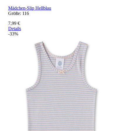
Mädchen-Slip Hellblau
Größe:
116
7,99 €
Details
-33%