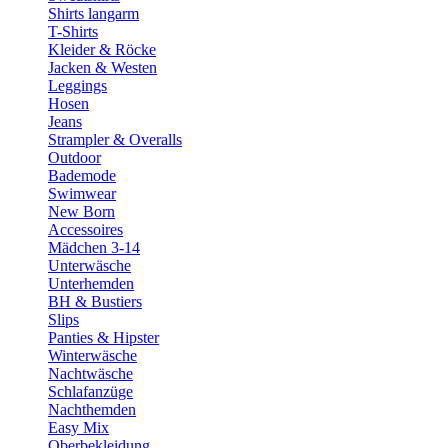
Shirts langarm
T-Shirts
Kleider & Röcke
Jacken & Westen
Leggings
Hosen
Jeans
Strampler & Overalls
Outdoor
Bademode
Swimwear
New Born
Accessoires
Mädchen 3-14
Unterwäsche
Unterhemden
BH & Bustiers
Slips
Panties & Hipster
Winterwäsche
Nachtwäsche
Schlafanzüge
Nachthemden
Easy Mix
Oberbekleidung