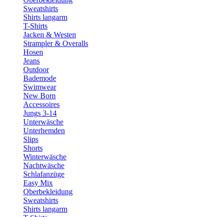
Sweatshirts
Shirts langarm
T-Shirts
Jacken & Westen
Strampler & Overalls
Hosen
Jeans
Outdoor
Bademode
Swimwear
New Born
Accessoires
Jungs 3-14
Unterwäsche
Unterhemden
Slips
Shorts
Winterwäsche
Nachtwäsche
Schlafanzüge
Easy Mix
Oberbekleidung
Sweatshirts
Shirts langarm