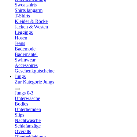
Sweatshirts
Shirts langarm
T-Shirts
Kleider & Röcke
Jacken & Westen
Leggings
Hosen
Jeans
Bademode
Bademäntel
Swimwear
Accessoires
Geschenkgutscheine
Jungs
Zur Kategorie Jungs
Jungs 0-3
Unterwäsche
Bodies
Unterhemden
Slips
Nachtwäsche
Schlafanzüge
Overalls
Oberbekleidung