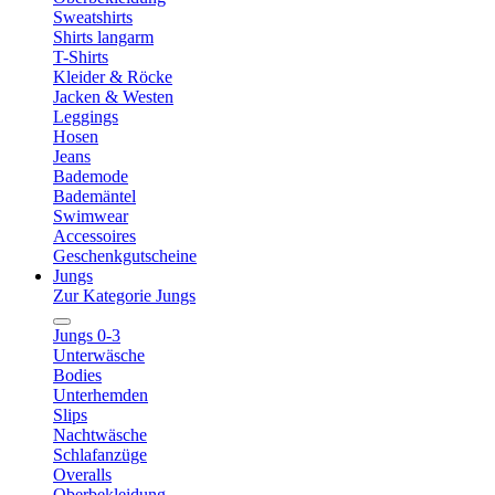
Sweatshirts
Shirts langarm
T-Shirts
Kleider & Röcke
Jacken & Westen
Leggings
Hosen
Jeans
Bademode
Bademäntel
Swimwear
Accessoires
Geschenkgutscheine
Jungs
Zur Kategorie Jungs
Jungs 0-3
Unterwäsche
Bodies
Unterhemden
Slips
Nachtwäsche
Schlafanzüge
Overalls
Oberbekleidung