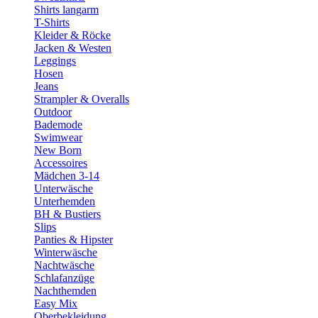
Shirts langarm
T-Shirts
Kleider & Röcke
Jacken & Westen
Leggings
Hosen
Jeans
Strampler & Overalls
Outdoor
Bademode
Swimwear
New Born
Accessoires
Mädchen 3-14
Unterwäsche
Unterhemden
BH & Bustiers
Slips
Panties & Hipster
Winterwäsche
Nachtwäsche
Schlafanzüge
Nachthemden
Easy Mix
Oberbekleidung