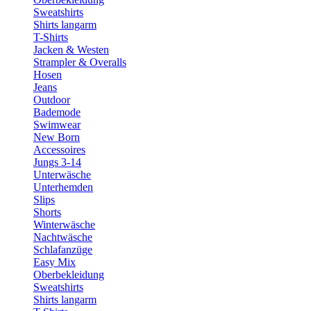
Sweatshirts
Shirts langarm
T-Shirts
Jacken & Westen
Strampler & Overalls
Hosen
Jeans
Outdoor
Bademode
Swimwear
New Born
Accessoires
Jungs 3-14
Unterwäsche
Unterhemden
Slips
Shorts
Winterwäsche
Nachtwäsche
Schlafanzüge
Easy Mix
Oberbekleidung
Sweatshirts
Shirts langarm