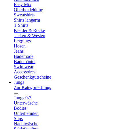
Easy Mix
Oberbekleidung
Sweatshirts
Shirts langarm
T-Shirts
Kleider & Röcke
Jacken & Westen
Leggings
Hosen
Jeans
Bademode
Bademäntel
Swimwear
Accessoires
Geschenkgutscheine
Jungs
Zur Kategorie Jungs
Jungs 0-3
Unterwäsche
Bodies
Unterhemden
Slips
Nachtwäsche
Schlafanzüge