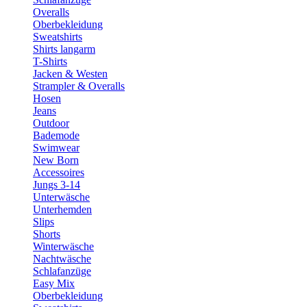
Overalls
Oberbekleidung
Sweatshirts
Shirts langarm
T-Shirts
Jacken & Westen
Strampler & Overalls
Hosen
Jeans
Outdoor
Bademode
Swimwear
New Born
Accessoires
Jungs 3-14
Unterwäsche
Unterhemden
Slips
Shorts
Winterwäsche
Nachtwäsche
Schlafanzüge
Easy Mix
Oberbekleidung