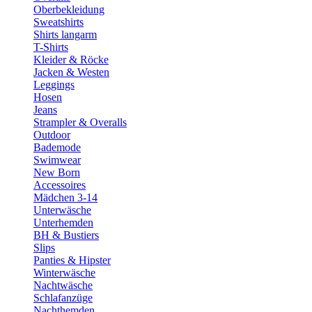
Oberbekleidung
Sweatshirts
Shirts langarm
T-Shirts
Kleider & Röcke
Jacken & Westen
Leggings
Hosen
Jeans
Strampler & Overalls
Outdoor
Bademode
Swimwear
New Born
Accessoires
Mädchen 3-14
Unterwäsche
Unterhemden
BH & Bustiers
Slips
Panties & Hipster
Winterwäsche
Nachtwäsche
Schlafanzüge
Nachthemden