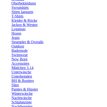
Oberbekleidung
Sweatshirts
Shirts langarm
T-Shirts
Kleider & Röcke
Jacken & Westen
Leggings
Hosen
Jeans
Strampler & Overalls
Outdoor
Bademode
Swimwear
New Born
Accessoires
Mädchen 3-14
Unterwäsche
Unterhemden
BH & Bustiers
Slips
Panties & Hipster
Winterwäsche
Nachtwäsche
Schlafanzüge
Nachthemden