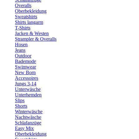
Overalls
Oberbekleidung
Sweatshirts
Shirts langarm
T-Shirts
Jacken & Westen
Strampler & Overalls
Hosen
Jeans
Outdoor
Bademode
Swimwear
New Born
Accessoires
Jungs 3-14
Unterwäsche
Unterhemden
Slips
Shorts
Winterwäsche
Nachtwäsche
Schlafanzüge
Easy Mix
Oberbekleidung