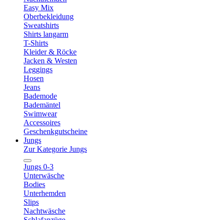
Easy Mix
Oberbekleidung
Sweatshirts
Shirts langarm
T-Shirts
Kleider & Röcke
Jacken & Westen
Leggings
Hosen
Jeans
Bademode
Bademäntel
Swimwear
Accessoires
Geschenkgutscheine
Jungs
Zur Kategorie Jungs
Jungs 0-3
Unterwäsche
Bodies
Unterhemden
Slips
Nachtwäsche
Schlafanzüge