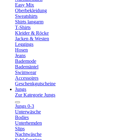
Easy Mix
Oberbekleidung
Sweatshirts
Shirts langarm
T-Shirts
Kleider & Röcke
Jacken & Westen
Leggings
Hosen
Jeans
Bademode
Bademäntel
Swimwear
Accessoires
Geschenkgutscheine
Jungs
Zur Kategorie Jungs
Jungs 0-3
Unterwäsche
Bodies
Unterhemden
Slips
Nachtwäsche
Schlafanzüge