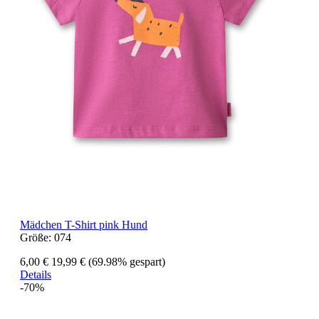
Mädchen T-Shirt pink Hund
Größe:
074
6,00 €
19,99 €
(69.98% gespart)
Details
-70%