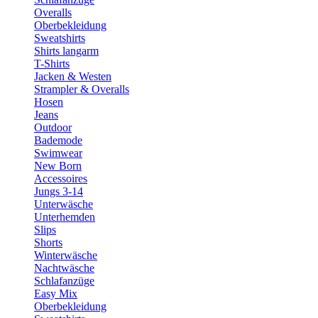
Overalls
Oberbekleidung
Sweatshirts
Shirts langarm
T-Shirts
Jacken & Westen
Strampler & Overalls
Hosen
Jeans
Outdoor
Bademode
Swimwear
New Born
Accessoires
Jungs 3-14
Unterwäsche
Unterhemden
Slips
Shorts
Winterwäsche
Nachtwäsche
Schlafanzüge
Easy Mix
Oberbekleidung