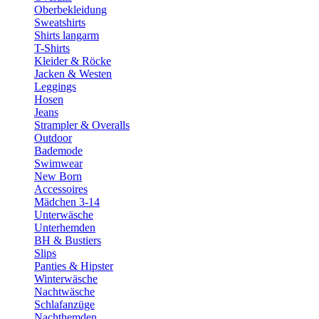
Oberbekleidung
Sweatshirts
Shirts langarm
T-Shirts
Kleider & Röcke
Jacken & Westen
Leggings
Hosen
Jeans
Strampler & Overalls
Outdoor
Bademode
Swimwear
New Born
Accessoires
Mädchen 3-14
Unterwäsche
Unterhemden
BH & Bustiers
Slips
Panties & Hipster
Winterwäsche
Nachtwäsche
Schlafanzüge
Nachthemden