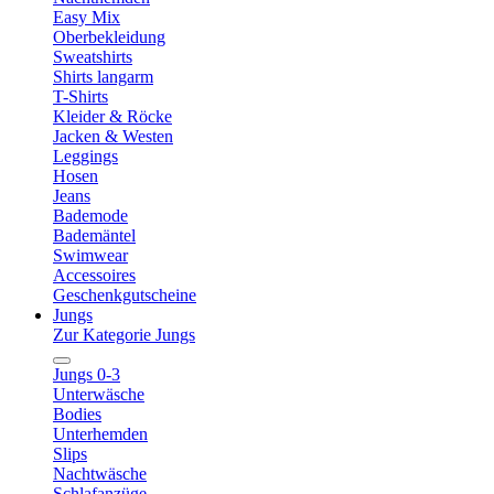
Easy Mix
Oberbekleidung
Sweatshirts
Shirts langarm
T-Shirts
Kleider & Röcke
Jacken & Westen
Leggings
Hosen
Jeans
Bademode
Bademäntel
Swimwear
Accessoires
Geschenkgutscheine
Jungs
Zur Kategorie Jungs
Jungs 0-3
Unterwäsche
Bodies
Unterhemden
Slips
Nachtwäsche
Schlafanzüge