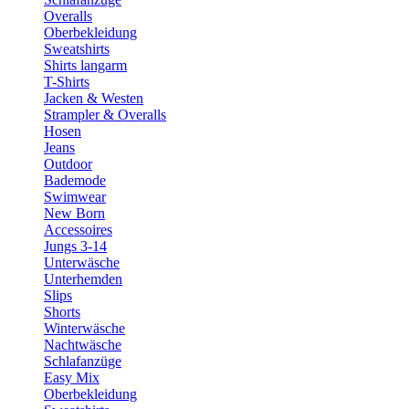
Overalls
Oberbekleidung
Sweatshirts
Shirts langarm
T-Shirts
Jacken & Westen
Strampler & Overalls
Hosen
Jeans
Outdoor
Bademode
Swimwear
New Born
Accessoires
Jungs 3-14
Unterwäsche
Unterhemden
Slips
Shorts
Winterwäsche
Nachtwäsche
Schlafanzüge
Easy Mix
Oberbekleidung