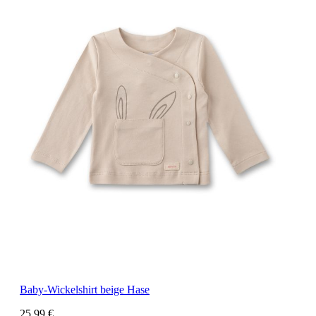
Baby-Wickelshirt beige Hase
25,99 €