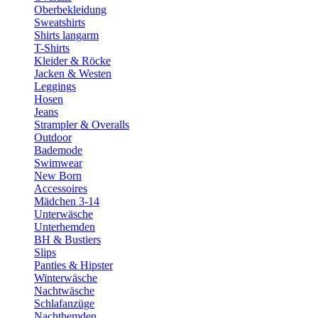
Oberbekleidung
Sweatshirts
Shirts langarm
T-Shirts
Kleider & Röcke
Jacken & Westen
Leggings
Hosen
Jeans
Strampler & Overalls
Outdoor
Bademode
Swimwear
New Born
Accessoires
Mädchen 3-14
Unterwäsche
Unterhemden
BH & Bustiers
Slips
Panties & Hipster
Winterwäsche
Nachtwäsche
Schlafanzüge
Nachthemden