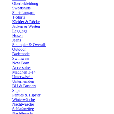
Oberbekleidung
Sweatshirts
Shirts langarm
T-Shirts
Kleider & Röcke
Jacken & Westen
Leggings
Hosen
Jeans
Strampler & Overalls
Outdoor
Bademode
Swimwear
New Born
Accessoires
Mädchen 3-14
Unterwäsche
Unterhemden
BH & Bustiers
Slips
Panties & Hipster
Winterwäsche
Nachtwäsche
Schlafanzüge
Nachthemden