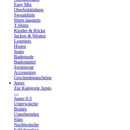
Easy Mix
Oberbekleidung
Sweatshirts
Shirts langarm
T-Shirts
Kleider & Röcke
Jacken & Westen
Leggings
Hosen
Jeans
Bademode
Bademäntel
Swimwear
Accessoires
Geschenkgutscheine
Jungs
Zur Kategorie Jungs
Jungs 0-3
Unterwäsche
Bodies
Unterhemden
Slips
Nachtwäsche
Schlafanzüge