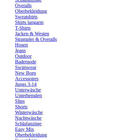
Overalls
Oberbekleidung
Sweatshirts
Shirts langarm
T-Shirts
Jacken & Westen
Strampler & Overalls
Hosen
Jeans
Outdoor
Bademode
Swimwear
New Born
Accessoires
Jungs 3-14
Unterwäsche
Unterhemden
Slips
Shorts
Winterwäsche
Nachtwäsche
Schlafanzüge
Easy Mix
Oberbekleidung