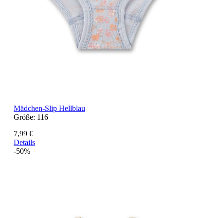
Mädchen-Slip Hellblau
Größe:
116
7,99 €
Details
-50%