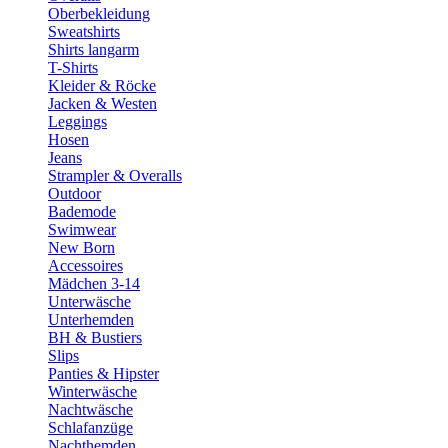
Oberbekleidung
Sweatshirts
Shirts langarm
T-Shirts
Kleider & Röcke
Jacken & Westen
Leggings
Hosen
Jeans
Strampler & Overalls
Outdoor
Bademode
Swimwear
New Born
Accessoires
Mädchen 3-14
Unterwäsche
Unterhemden
BH & Bustiers
Slips
Panties & Hipster
Winterwäsche
Nachtwäsche
Schlafanzüge
Nachthemden