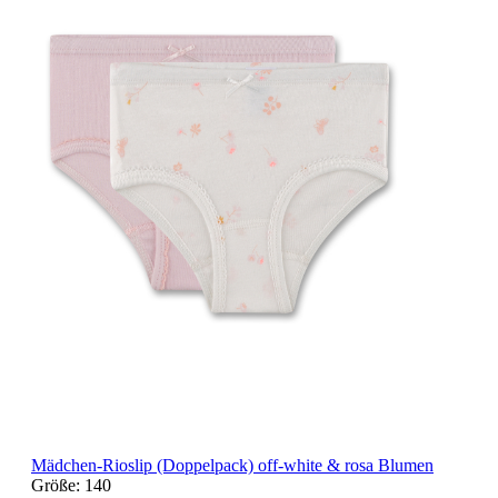
Mädchen-Rioslip (Doppelpack) off-white & rosa Blumen
Größe:
140