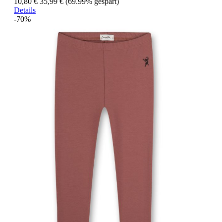
10,80 €
35,99 €
(69.99% gespart)
Details
-70%