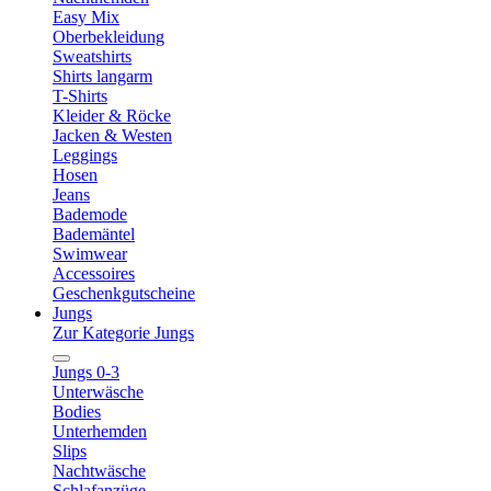
Easy Mix
Oberbekleidung
Sweatshirts
Shirts langarm
T-Shirts
Kleider & Röcke
Jacken & Westen
Leggings
Hosen
Jeans
Bademode
Bademäntel
Swimwear
Accessoires
Geschenkgutscheine
Jungs
Zur Kategorie Jungs
Jungs 0-3
Unterwäsche
Bodies
Unterhemden
Slips
Nachtwäsche
Schlafanzüge