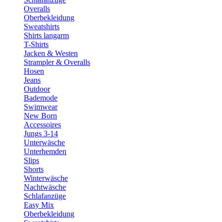
Overalls
Oberbekleidung
Sweatshirts
Shirts langarm
T-Shirts
Jacken & Westen
Strampler & Overalls
Hosen
Jeans
Outdoor
Bademode
Swimwear
New Born
Accessoires
Jungs 3-14
Unterwäsche
Unterhemden
Slips
Shorts
Winterwäsche
Nachtwäsche
Schlafanzüge
Easy Mix
Oberbekleidung